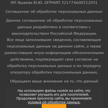
ИП Яшаева Ю.Ю. ОГРНИП 321774600522031
Соглашение об обработке персональных данных:
Данное соглашение об обработке персональных
данных разработано в соответствии с
законодательством Российской Федерации.
Все лица заполнившие сведения, составляющие
персональные данные на данном сайте, а также
разместившие иную информацию обозначенными
действиями, подтверждают свое согласие на
обработку персональных данных и их передачу
оператору обработки персональных данных.
Обращаем ваше внимание на то, что данный
интернет-сайт носит исключительно
Мы используем файлы cookie на сайте, что
информационный характер и ни при каких
позволяет улучшать его для посетителей.
Продолжая просмотр сайта, вы принимаете
условиях информационные материалы и цены,
условия об обработке данных.
размещенные на сайте, не является публичной