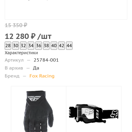
15 350 ₽
12 280
₽
/шт
28
30
32
34
36
38
40
42
44
Характеристики
Артикул
—
25784-001
В архив
—
Да
Бренд
—
Fox Racing