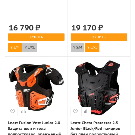
16 790
₽
19 170
₽
КУПИТЬ
КУПИТЬ
Y S/M
Y L/XL
Y S/M
Y L/XL
Leatt Fusion Vest Junior 2.0
Leatt Chest Protector 2.5
Защита шеи и тела
Junior Black/Red панцирь
подростковая, оранжевый
без плеч подростковый,