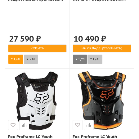
черно-красный
27 590
₽
10 490
₽
КУПИТЬ
НА СКЛАДЕ (УТОЧНИТЬ)
Y L/XL
Y 2XL
Y S/M
Y L/XL
Fox Proframe LC Youth
Fox Proframe LC Youth