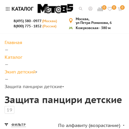
КАТАЛОГ
0
0
0
Москва,
8(495) 380 - 0977
(Москва)
ул Петра Романова, 6
8(800) 775 - 1852
(Россия)
Кожуховская - 380 м
Главная
—
Каталог
—
Экип детский
—
Защита панцири детские
Защита панцири детские
19
По алфавиту (возрастание)
ФИЛЬТР