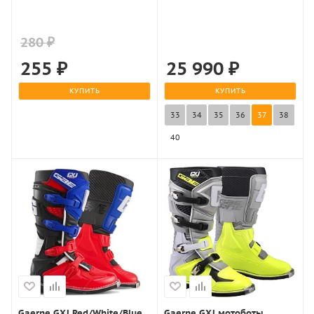
280 ₽
255
₽
25 990
₽
КУПИТЬ
КУПИТЬ
33
34
35
36
37
38
40
Gaerne GXJ Red/White/Blue
Gaerne GXJ мотоботы