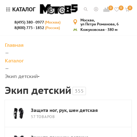
КАТАЛОГ
0
0
0
Москва,
8(495) 380 - 0977
(Москва)
ул Петра Романова, 6
8(800) 775 - 1852
(Россия)
Кожуховская - 380 м
Главная
—
Каталог
—
Экип детский
Экип детский
355
Защита ног, рук, шеи детская
57 ТОВАРОВ