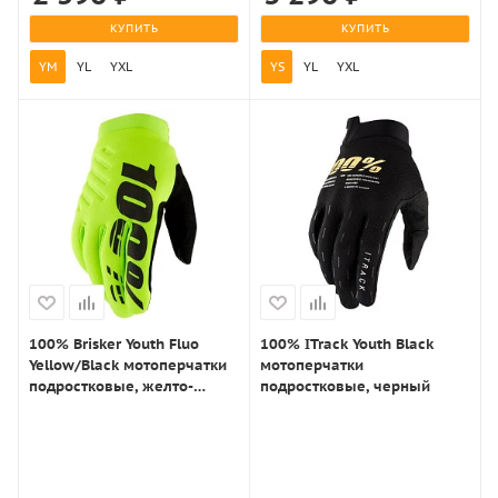
КУПИТЬ
КУПИТЬ
YM
YL
YXL
YS
YL
YXL
100% Brisker Youth Fluo
100% ITrack Youth Black
Yellow/Black мотоперчатки
мотоперчатки
подростковые, желто-
подростковые, черный
черный