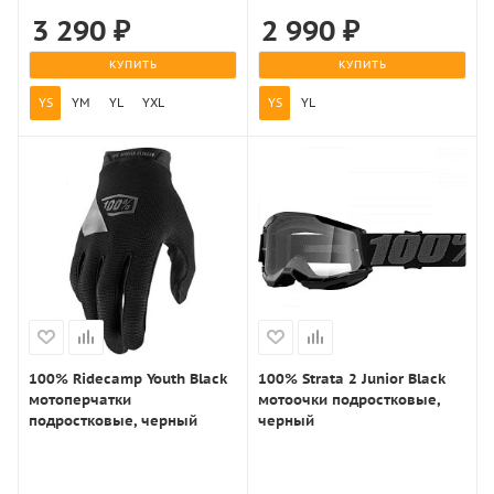
3 290
₽
2 990
₽
КУПИТЬ
КУПИТЬ
YS
YM
YL
YXL
YS
YL
100% Ridecamp Youth Black
100% Strata 2 Junior Black
мотоперчатки
мотоочки подростковые,
подростковые, черный
черный