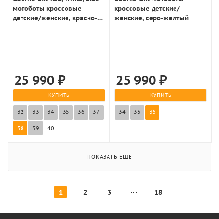
мотоботы кроссовые
кроссовые детские/
детские/женские, красно-
женские, серо-желтый
бело-синий
25 990
₽
25 990
₽
КУПИТЬ
КУПИТЬ
32
33
34
35
36
37
34
35
36
38
39
40
ПОКАЗАТЬ ЕЩЕ
1
2
3
18