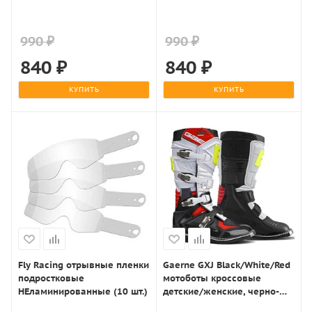
990 ₽
990 ₽
840
₽
840
₽
КУПИТЬ
КУПИТЬ
Fly Racing отрывные пленки
Gaerne GXJ Black/White/Red
подростковые
мотоботы кроссовые
НЕламинированные (10 шт.)
детские/женские, черно-
бело-красный