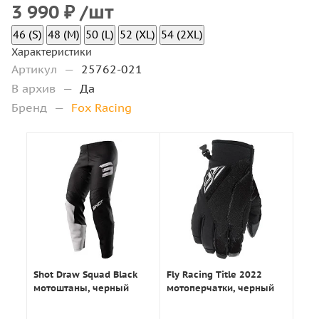
3 990
₽
/шт
46 (S)
48 (M)
50 (L)
52 (XL)
54 (2XL)
Характеристики
Артикул
—
25762-021
В архив
—
Да
Бренд
—
Fox Racing
Shot Draw Squad Black
Fly Racing Title 2022
мотоштаны, черный
мотоперчатки, черный