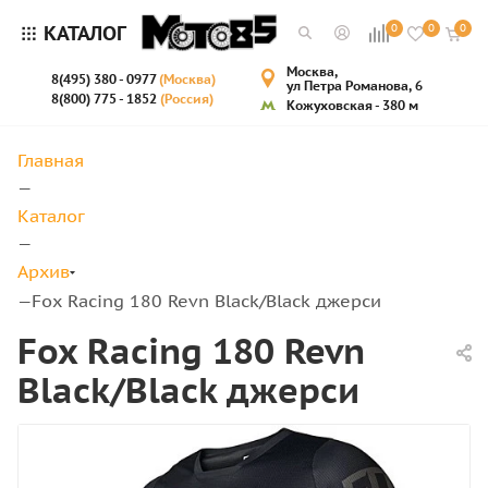
КАТАЛОГ
0
0
0
Москва,
8(495) 380 - 0977
(Москва)
ул Петра Романова, 6
8(800) 775 - 1852
(Россия)
Кожуховская - 380 м
Главная
—
Каталог
—
Архив
Fox Racing 180 Revn Black/Black джерси
—
Fox Racing 180 Revn
Black/Black джерси