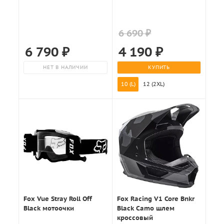
6 690 ₽
6 790
₽
4 190
₽
НЕТ В НАЛИЧИИ
КУПИТЬ
10 (L)
12 (2XL)
Fox Vue Stray Roll Off
Fox Racing V1 Core Bnkr
Black мотоочки
Black Camo шлем
кроссовый