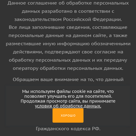
Данное соглашение об обработке персональных
данных разработано в соответствии с
законодательством Российской Федерации.
Все лица заполнившие сведения, составляющие
персональные данные на данном сайте, а также
разместившие иную информацию обозначенными
действиями, подтверждают свое согласие на
обработку персональных данных и их передачу
оператору обработки персональных данных.
Обращаем ваше внимание на то, что данный
интернет-сайт носит исключительно
Мы используем файлы cookie на сайте, что
информационный характер и ни при каких
позволяет улучшать его для посетителей.
Продолжая просмотр сайта, вы принимаете
условиях информационные материалы и цены,
условия об обработке данных.
размещенные на сайте, не является публичной
ХОРОШО
офертой, определяемой положениями Статьи 437
Гражданского кодекса РФ.