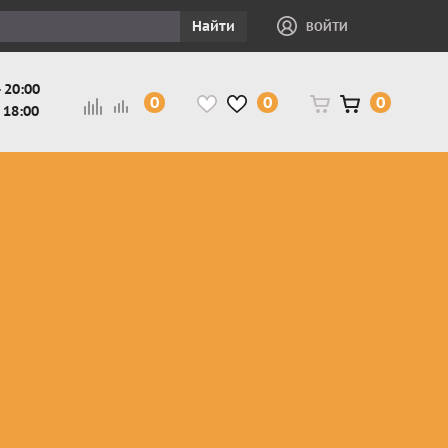
Найти
ВОЙТИ
 20:00
0
0
0
 18:00
и
Защита ног, рук,
Косухи
Мотокуртки
шеи детская
Куртки
кросс-
Защита панцири
Кожаные
эндуро
и
детские
штаны
Мотокуртки
Защита
Жилетки
город
и
черепахи
Плащи
Куртки
е
детские
Рубашки,
снегоходные
Мотоботы
краги,
детские
чапсы
Мотошлемы
детские
Мотоочки