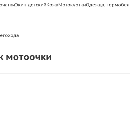
рчатки
Экип детский
Кожа
Мотокуртки
Одежда, термобель
негохода
ack мотоочки