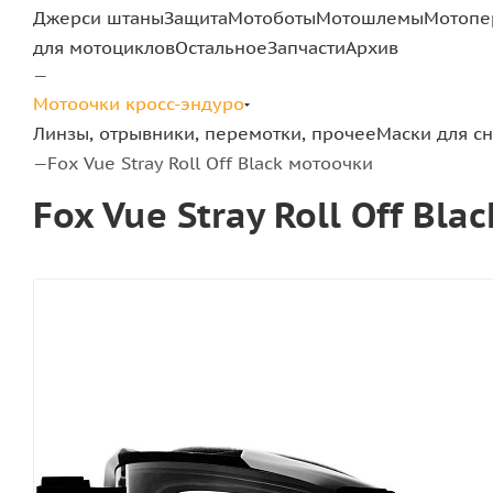
Джерси штаны
Защита
Мотоботы
Мотошлемы
Мотопе
для мотоциклов
Остальное
Запчасти
Архив
—
Мотоочки кросс-эндуро
Линзы, отрывники, перемотки, прочее
Маски для с
Fox Vue Stray Roll Off Black мотоочки
—
Fox Vue Stray Roll Off Bl