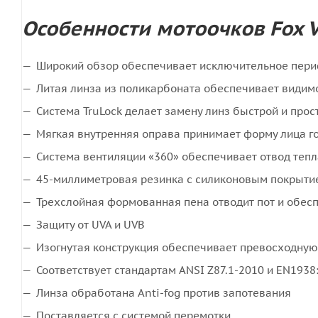
Особенности мотоочков Fox Vue
Широкий обзор обеспечивает исключительное пер
Литая линза из поликарбоната обеспечивает видим
Система TruLock делает замену линз быстрой и прос
Мягкая внутренняя оправа принимает форму лица го
Система вентиляции «360» обеспечивает отвод тепл
45-миллиметровая резинка с силиконовым покрыти
Трехслойная формованная пена отводит пот и обес
Защиту от UVA и UVB
Изогнутая конструкция обеспечивает превосходную
Соответствует стандартам ANSI Z87.1-2010 и EN1938
Линза обработана Anti-fog против запотевания
Поставляется с системой перемотки