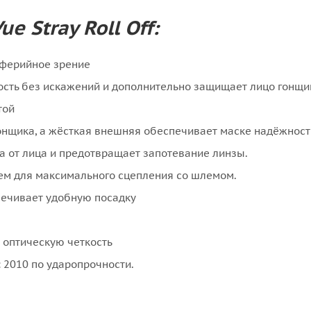
 Stray Roll Off:
иферийное зрение
ость без искажений и дополнительно защищает лицо гонщи
той
нщика, а жёсткая внешняя обеспечивает маске надёжность
а от лица и предотвращает запотевание линзы.
ем для максимального сцепления со шлемом.
печивает удобную посадку
 оптическую четкость
: 2010 по ударопрочности.