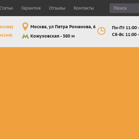
Статьи
Гарантия
Отзывы
Контакты
осква)
Москва, ул Петра Романова, 6
Пн-Пт 11:00 -
Сб-Вс 11:00 -
оссия)
Кожуховская - 380 м
Шлемы
Мотоочки
Мотоперчатк
е
кроссовые и
кросс-
кросс-
 для
эндуро
эндуро
эндуро
Комплектующие
Линзы,
Мотоперчатк
ующие
для шлемов
отрывники,
город
от
перемотки,
Мотоперчатк
прочее
снегоходны
Маски для
снегохода