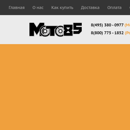
Главная
О нас
Как купить
Доставка
Оплата
8(495) 380 - 0977
(М
8(800) 775 - 1852
(Р
Комплекты
Защита
Мотоботы
кросс-
панцири
кроссовы
эндуро
Защита
Мотоботы
Мотоштаны
черепахи
города
кросс-
Защита шеи
Комплект
эндуро
Наколенники
для мотоб
Джерси
Налокотники
кросс-
Мотошорты,
эндуро
защита
поясницы
Защита
запястья