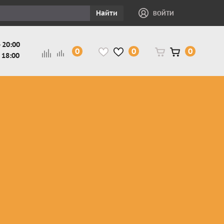
Найти
ВОЙТИ
 20:00
0
0
0
 18:00
и
Защита ног, рук,
Косухи
Мотокуртки
шеи детская
Куртки
кросс-
Защита панцири
Кожаные
эндуро
и
детские
штаны
Мотокуртки
Защита
Жилетки
город
и
черепахи
Плащи
Куртки
е
детские
Рубашки,
снегоходные
Мотоботы
краги,
детские
чапсы
Мотошлемы
детские
Мотоочки