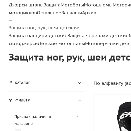
Джерси штаны
Защита
Мотоботы
Мотошлемы
Мотооч
мотоциклов
Остальное
Запчасти
Архив
—
Защита ног, рук, шеи детская
Защита панцири детские
Защита черепахи детские
мотоджерси
Детские мотоштаны
Мотоперчатки детс
Защита ног, рук, шеи дет
По алфавиту (в
КАТАЛОГ
ФИЛЬТР
Признак наличия в
магазине