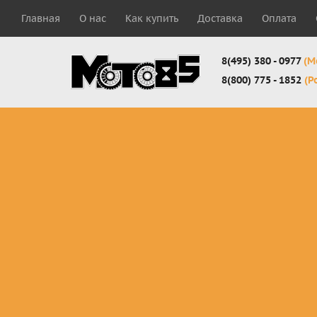
Главная
О нас
Как купить
Доставка
Оплата
8(495) 380 - 0977
(М
8(800) 775 - 1852
(Р
Комплекты
Защита
Мотоботы
кросс-
панцири
кроссовы
эндуро
Защита
Мотоботы
Мотоштаны
черепахи
города
кросс-
Защита шеи
Комплект
эндуро
Наколенники
для мотоб
Джерси
Налокотники
кросс-
Мотошорты,
эндуро
защита
поясницы
Защита
запястья