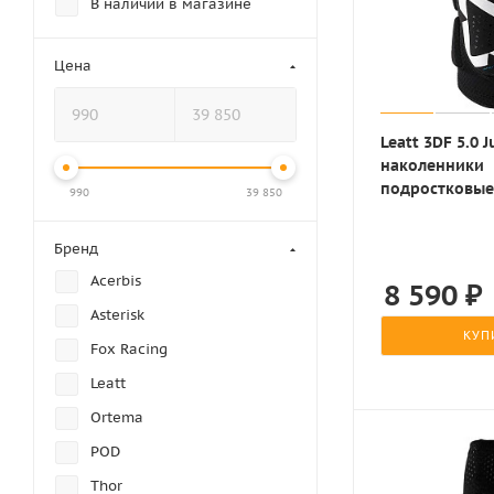
В наличии в магазине
Цена
Leatt 3DF 5.0 J
наколенники
подростковые
990
39 850
белый
Бренд
Acerbis
8 590
₽
Asterisk
КУП
Fox Racing
Leatt
Ortema
POD
Thor