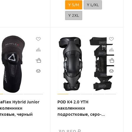
Y S/M
Y L/XL
Y 2XL
eaFlex Hybrid Junior
POD K4 2.0 YTH
аколенники
наколенники
тковые, черный
подростковые, серо-
черный
39 850 ₽