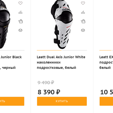
 Junior Black
Leatt Dual Axis Junior White
Leatt E
наколенники
подрос
, черный
подростковые, белый
белый
9 490 ₽
8 390
₽
10 
ИТЬ
КУПИТЬ