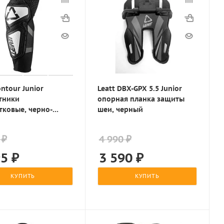
ontour Junior
Leatt DBX-GPX 5.5 Junior
тники
опорная планка защиты
тковые, черно-
шеи, черный
 ₽
4 990 ₽
95
₽
3 590
₽
КУПИТЬ
КУПИТЬ