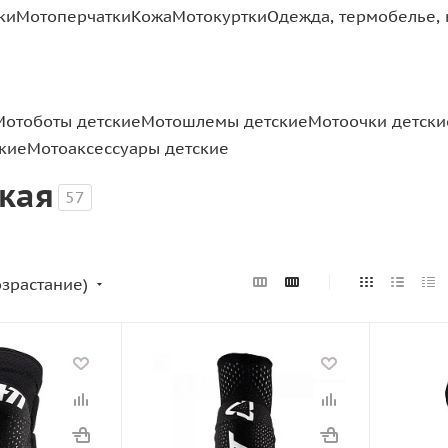
ки
Мотоперчатки
Кожа
Мотокуртки
Одежда, термобелье, 
Мотоботы детские
Мотошлемы детские
Мотоочки детски
кие
Мотоаксессуары детские
ская
57
озрастание)