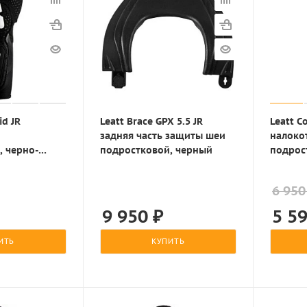
id JR
Leatt Brace GPX 5.5 JR
Leatt C
задняя часть защиты шеи
налоко
, черно-
подростковой, черный
подрос
белый
6 950
9 950
₽
5 5
ИТЬ
КУПИТЬ