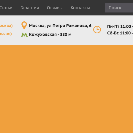
Статьи
Гарантия
Отзывы
Контакты
осква)
Москва, ул Петра Романова, 6
Пн-Пт 11:00 -
Сб-Вс 11:00 -
оссия)
Кожуховская - 380 м
Шлемы
Мотоочки
Мотоперчатк
е
кроссовые и
кросс-
кросс-
 для
эндуро
эндуро
эндуро
Комплектующие
Линзы,
Мотоперчатк
ующие
для шлемов
отрывники,
город
от
перемотки,
Мотоперчатк
прочее
снегоходны
Маски для
снегохода