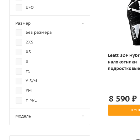
UFO
Размер
Без размера
2XS
XS
Leatt 3DF Hybr
S
налокотники
подростковые
YS
белый
Y S/M
YM
8 590
₽
Y M/L
YL
КУП
Модель
Y L/XL
YXL
Y 2XL