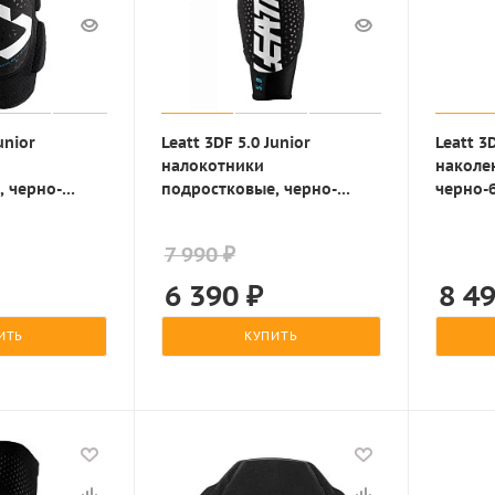
unior
Leatt 3DF 5.0 Junior
Leatt 3
налокотники
наколе
, черно-
подростковые, черно-
черно-
белый
7 990 ₽
6 390
₽
8 4
ИТЬ
КУПИТЬ