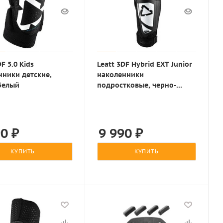
DF 5.0 Kids
Leatt 3DF Hybrid EXT Junior
нники детские,
наколенники
белый
подростковые, черно-
белый
90
₽
9 990
₽
КУПИТЬ
КУПИТЬ