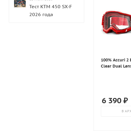
40-41
Grom
Тест KTM 450 SX-F
40-42
HIFLO
2026 года
40 (XS)
HJC
41
Honda
42
Hyperlook
42-43
IIZERO
42 (2XS)
IRC
100% Accuri 2 
42 (S)
Clear Dual Le
JT
43
Just1
43,5
Kawasaki
43-44
Kenda
6 390
₽
44
Kirasir
44-45
В АР
KTM
44 (XS)
Lasting
44 (M)