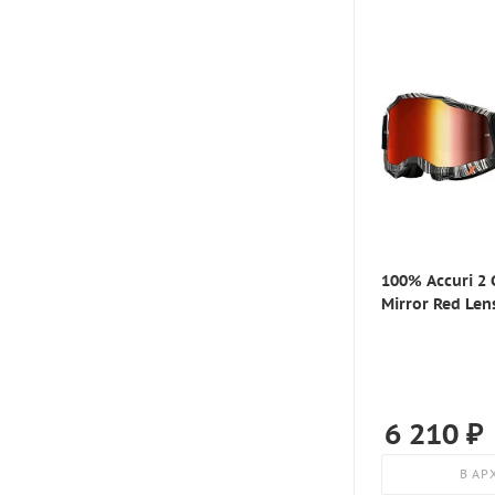
Leatt
45
Liqui Moly
45-46
LS2
46
M-Racing
46 (S)
MadBull
46 (L)
Metal Mulisha
47
Metzeler
48
Michelin
48 (M)
Mitas
100% Accuri 2 
48 (XL)
Mirror Red Le
Modeka
49
MP-ASU
50 (L)
MSR
50 (2XL)
No Fear
6 210
₽
52 (3XL)
NoName
52 (XL)
В АР
O'neal