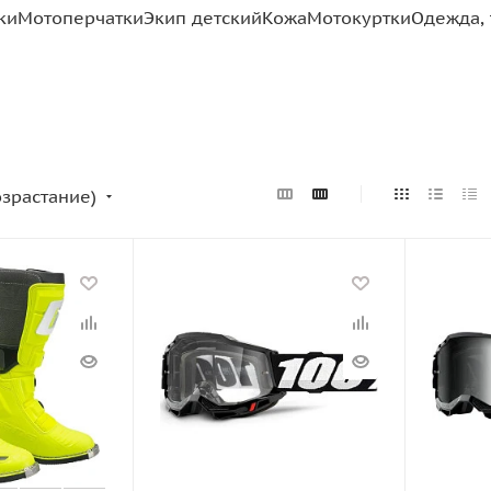
ки
Мотоперчатки
Экип детский
Кожа
Мотокуртки
Одежда, 
озрастание)