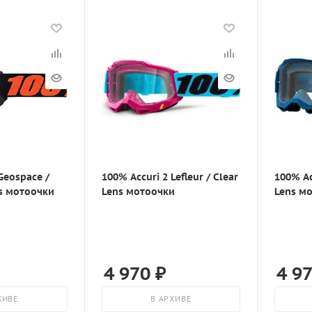
Geospace /
100% Accuri 2 Lefleur / Clear
100% Ac
ns мотоочки
Lens мотоочки
Lens м
4 970
₽
4 9
ХИВЕ
В АРХИВЕ