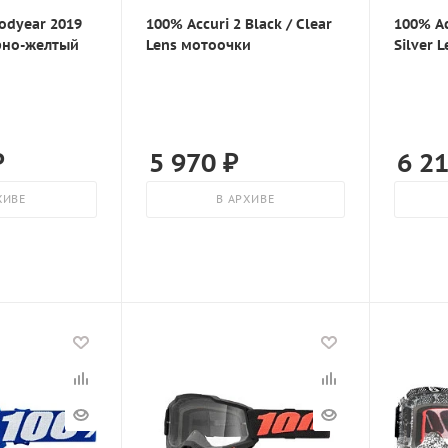
odyear 2019
100% Accuri 2 Black / Clear
100% Ac
рно-желтый
Lens мотоочки
Silver 
₽
5 970
₽
6 2
ХИВЕ
В АРХИВЕ