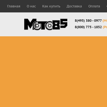
Главная
О нас
Как купить
Доставка
Оплата
8(495) 380 - 0977
(М
8(800) 775 - 1852
(Р
Комплекты
Защита
Мотоботы
кросс-
панцири
кроссовы
эндуро
Защита
Мотоботы
Мотоштаны
черепахи
города
кросс-
Защита шеи
Комплект
эндуро
Наколенники
для мотоб
Джерси
Налокотники
кросс-
Мотошорты,
эндуро
защита
поясницы
Защита
запястья