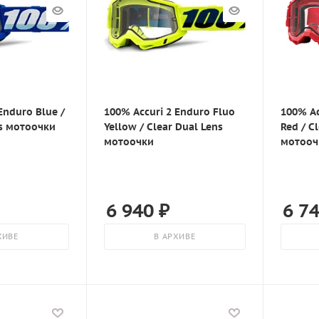
Enduro Blue /
100% Accuri 2 Enduro Fluo
100% Ac
ns мотоочки
Yellow / Clear Dual Lens
Red / C
мотоочки
мотооч
6 940
₽
6 7
ХИВЕ
В АРХИВЕ