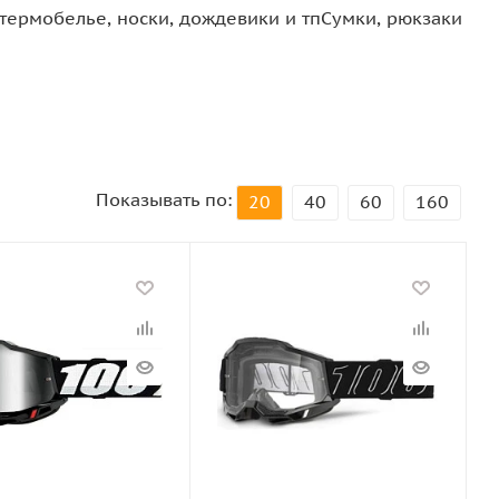
термобелье, носки, дождевики и тп
Сумки, рюкзаки
Показывать по:
20
40
60
160