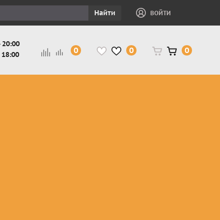
Найти
ВОЙТИ
 20:00
0
0
0
 18:00
и
Защита ног, рук,
Косухи
Мотокуртки
шеи детская
Куртки
кросс-
Защита панцири
Кожаные
эндуро
и
детские
штаны
Мотокуртки
Защита
Жилетки
город
и
черепахи
Плащи
Куртки
е
детские
Рубашки,
снегоходные
Мотоботы
краги,
детские
чапсы
Мотошлемы
детские
Мотоочки