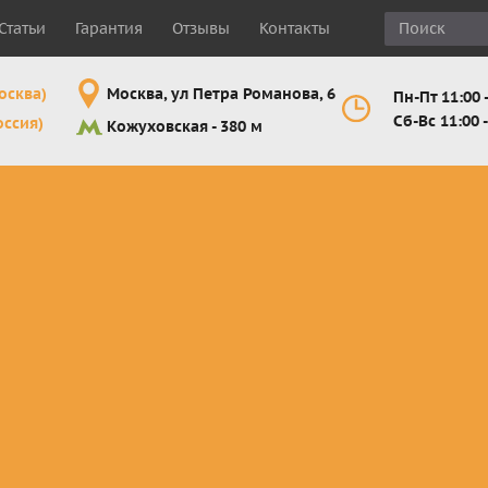
Статьи
Гарантия
Отзывы
Контакты
осква)
Москва, ул Петра Романова, 6
Пн-Пт 11:00 -
Сб-Вс 11:00 -
оссия)
Кожуховская - 380 м
Шлемы
Мотоочки
Мотоперчатк
е
кроссовые и
кросс-
кросс-
 для
эндуро
эндуро
эндуро
Комплектующие
Линзы,
Мотоперчатк
ующие
для шлемов
отрывники,
город
от
перемотки,
Мотоперчатк
прочее
снегоходны
Маски для
снегохода