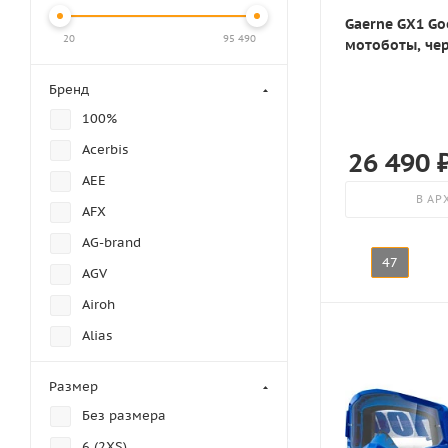
Gaerne GX1 Go
20
95 490
мотоботы, че
Бренд
100%
Acerbis
26 490
AEE
В АР
AFX
AG-brand
47
AGV
Airoh
Alias
All Balls Racing
Размер
Alpinestars
Без размера
Answer Racing
6 (2XS)