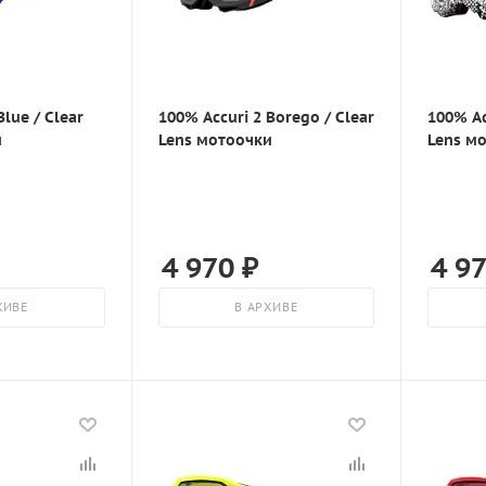
Blue / Clear
100% Accuri 2 Borego / Clear
100% Ac
и
Lens мотоочки
Lens м
4 970
₽
4 9
ХИВЕ
В АРХИВЕ