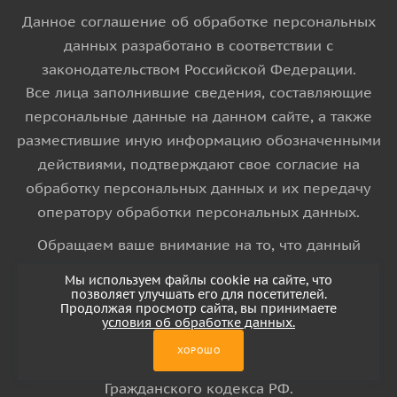
Данное соглашение об обработке персональных
данных разработано в соответствии с
законодательством Российской Федерации.
Все лица заполнившие сведения, составляющие
персональные данные на данном сайте, а также
разместившие иную информацию обозначенными
действиями, подтверждают свое согласие на
обработку персональных данных и их передачу
оператору обработки персональных данных.
Обращаем ваше внимание на то, что данный
интернет-сайт носит исключительно
Мы используем файлы cookie на сайте, что
информационный характер и ни при каких
позволяет улучшать его для посетителей.
Продолжая просмотр сайта, вы принимаете
условиях информационные материалы и цены,
условия об обработке данных.
размещенные на сайте, не является публичной
ХОРОШО
офертой, определяемой положениями Статьи 437
Гражданского кодекса РФ.