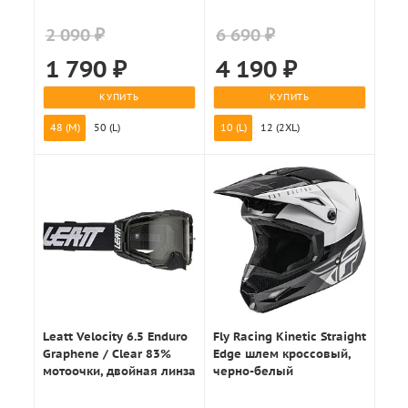
2 090 ₽
6 690 ₽
1 790
₽
4 190
₽
КУПИТЬ
КУПИТЬ
48 (M)
50 (L)
10 (L)
12 (2XL)
Leatt Velocity 6.5 Enduro
Fly Racing Kinetic Straight
Graphene / Clear 83%
Edge шлем кроссовый,
мотоочки, двойная линза
черно-белый