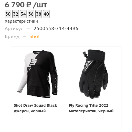
6 790
₽
/шт
30
32
34
36
38
40
Характеристики
Артикул
—
2500558-714-4496
Бренд
—
Shot
Shot Draw Squad Black
Fly Racing Title 2022
джерси, черный
мотоперчатки, черный