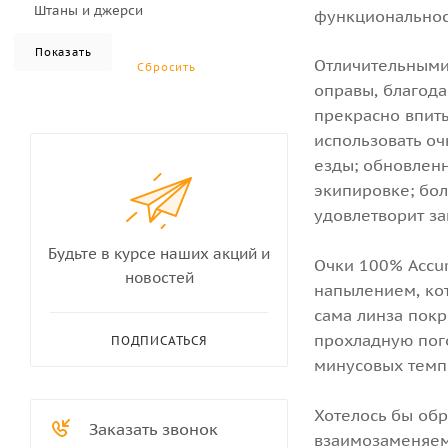
Штаны и джерси
функциональнос
Отличительными 
оправы, благода
прекрасно впиты
использовать оч
езды; обновлен
экипировке; бо
удовлетворит з
Будьте в курсе наших акций и
Очки 100% Accu
новостей
напылением, кот
сама линза пок
прохладную пого
ПОДПИСАТЬСЯ
минусовых темп
Хотелось бы обр
Заказать звонок
взаимозаменяемы