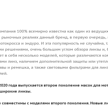
омпания 100% всемирно известна как один из ведущих
х рыночных реалиях данный бренд, в первую очередь,
отокросса и эндуро. И эта популярность не случайна, т
ми решениями, очень большим углом обзора линзы и, 
ет в себя несколько моделей, которые различаются ко
ами линз, наличием дополнительной защиты или утепл
вы и ремешка, а также световыми фильтрами для линз
лей.
2020 года выпускается второе поколение масок для мотокр
 широкие линзы.
е совместимы с моделями второго поколения. Новые ли