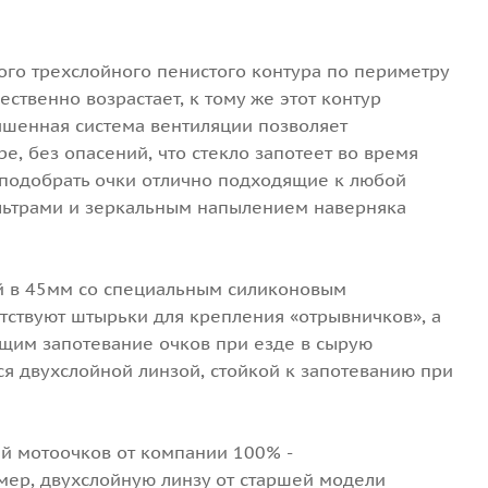
ого трехслойного пенистого контура по периметру
твенно возрастает, к тому же этот контур
чшенная система вентиляции позволяет
е, без опасений, что стекло запотеет во время
 подобрать очки отлично подходящие к любой
льтрами и зеркальным напылением наверняка
й в 45мм со специальным силиконовым
тствуют штырьки для крепления «отрывничков», а
щим запотевание очков при езде в сырую
я двухслойной линзой, стойкой к запотеванию при
ей мотоочков от компании 100% -
мер, двухслойную линзу от старшей модели