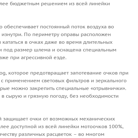
более бюджетным решением из всей линейки
 обеспечивает постоянный поток воздуха во
ы изнутри. По периметру оправы расположен
 кататься в очках даже во время длительных
ки под размер шлема и оснащена специальным
же при агрессивной езде.
fog, которое предотвращает запотевание очков при
и с применением световых фильтров и зеркального
орые можно закрепить специальные «отрывнички».
 в сырую и грязную погоду, без необходимости
ый защищает очки от возможных механических
олее доступной из всей линейки мотоочков 100%,
честву различных расцветок – во многом