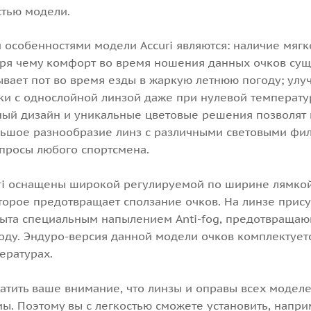
тью модели.
особенностями модели Accuri являются: наличие мягк
ря чему комфорт во время ношения данных очков сущес
вает пот во время езды в жаркую летнюю погоду; улу
ки с однослойной линзой даже при нулевой температур
ный дизайн и уникальные цветовые решения позволят
льшое разнообразие линз с различными световыми фи
апросы любого спортсмена.
ri оснащены широкой регулируемой по ширине лямко
орое предотвращает сползание очков. На линзе прису
рыта специальным напылением Anti-fog, предотвращаю
ду. Эндуро-версия данной модели очков комплектуетс
ературах.
атить ваше внимание, что линзы и оправы всех модел
. Поэтому вы с легкостью сможете установить, напри