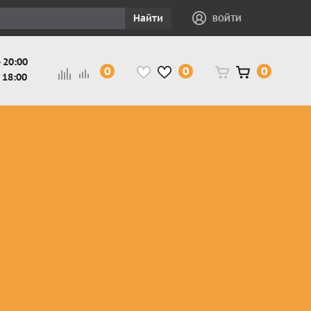
Найти
ВОЙТИ
 20:00
0
0
0
 18:00
и
Защита ног, рук,
Косухи
Мотокуртки
шеи детская
Куртки
кросс-
Защита панцири
Кожаные
эндуро
и
детские
штаны
Мотокуртки
Защита
Жилетки
город
и
черепахи
Плащи
Куртки
е
детские
Рубашки,
снегоходные
Мотоботы
краги,
детские
чапсы
Мотошлемы
детские
Мотоочки