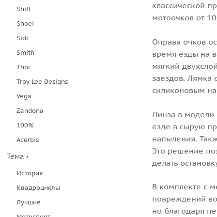
классической п
Shift
мотоочков от 1
Shoei
Sidi
Оправа очков о
Smith
время езды на 
мягкий двухслой
Thor
заездов. Лямка
Troy Lee Designs
силиконовым на
Vega
Zandona
Линза в модели 
100%
езде в сырую пр
напыления. Так
Acerbis
Это решение поз
Тема
делать остановк
История
В комплекте с м
Квадроциклы
повреждений во 
Лучшие
но благодаря п
Мотоспорт