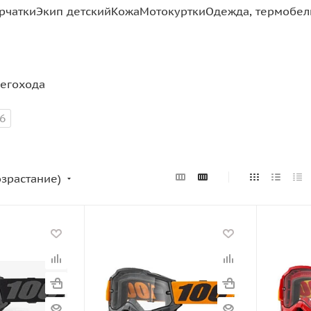
рчатки
Экип детский
Кожа
Мотокуртки
Одежда, термобель
негохода
6
озрастание)