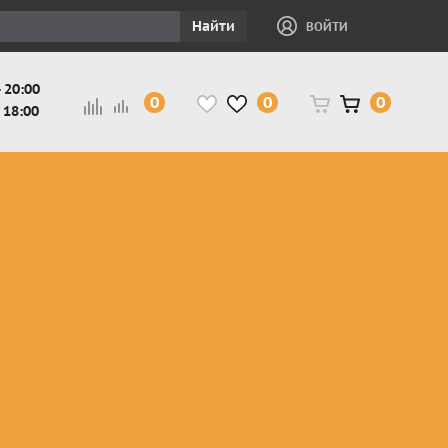
Найти
ВОЙТИ
 20:00
0
0
0
 18:00
и
Защита ног, рук,
Косухи
Мотокуртки
шеи детская
Куртки
кросс-
Защита панцири
Кожаные
эндуро
и
детские
штаны
Мотокуртки
Защита
Жилетки
город
и
черепахи
Плащи
Куртки
е
детские
Рубашки,
снегоходные
Мотоботы
краги,
детские
чапсы
Мотошлемы
детские
Мотоочки