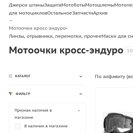
Джерси штаны
Защита
Мотоботы
Мотошлемы
Мотопе
для мотоциклов
Остальное
Запчасти
Архив
—
Мотоочки кросс-эндуро
Линзы, отрывники, перемотки, прочее
Маски для с
Мотоочки кросс-эндуро
10
По алфавиту (в
КАТАЛОГ
ФИЛЬТР
Признак наличия в
магазине
В наличии в магазине