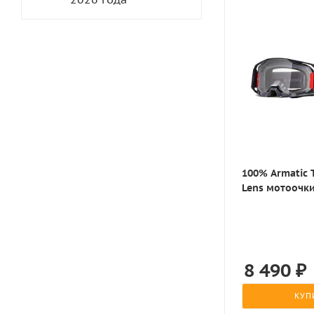
100% Armatic T
Lens мотоочк
8 490
₽
КУП