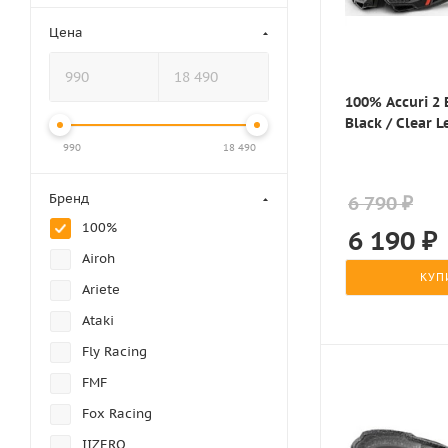
Цена
100% Accuri 2
Black / Clear 
990
18 490
Бренд
6 790 ₽
100%
6 190
₽
Airoh
КУП
Ariete
Ataki
Fly Racing
FMF
Fox Racing
IIZERO