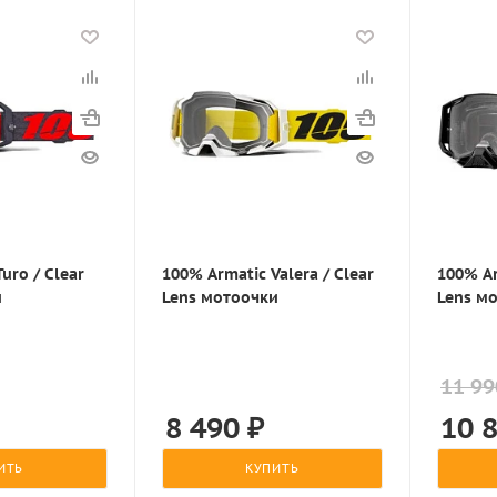
uro / Clear
100% Armatic Valera / Clear
100% Ar
и
Lens мотоочки
Lens м
11 99
8 490
₽
10 
ИТЬ
КУПИТЬ