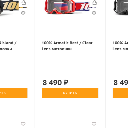
Risland /
100% Armatic Best / Clear
100% Ar
тоочки
Lens мотоочки
Lens м
8 490
₽
8 4
ИТЬ
КУПИТЬ