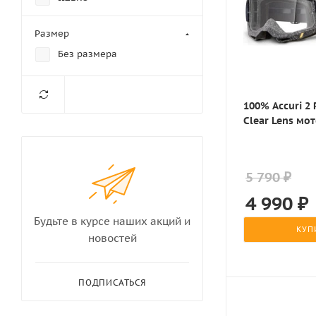
Just1
Размер
Leatt
Без размера
Scott
100% Accuri 2 
Clear Lens мо
5 790 ₽
4 990
₽
Будьте в курсе наших акций и
КУП
новостей
ПОДПИСАТЬСЯ