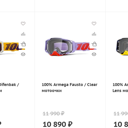
ifenbak /
100% Armega Fausto / Clear
100% Ar
и
мотоочки
Lens м
11 990 ₽
11 99
₽
10 890
₽
10 