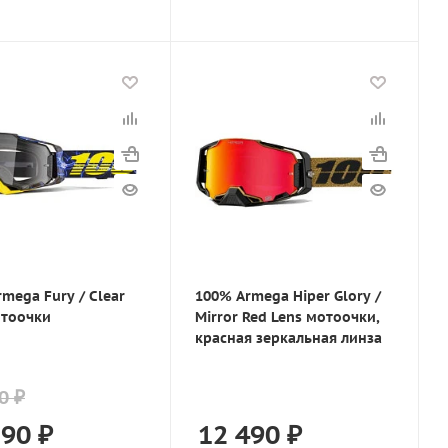
mega Fury / Clear
100% Armega Hiper Glory /
отоочки
Mirror Red Lens мотоочки,
красная зеркальная линза
0 ₽
890
₽
12 490
₽