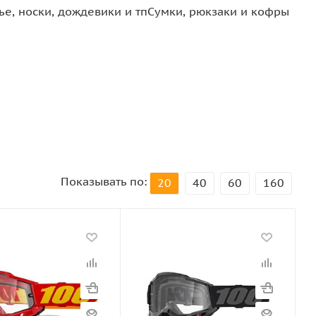
е, носки, дождевики и тп
Сумки, рюкзаки и кофры
Показывать по:
20
40
60
160