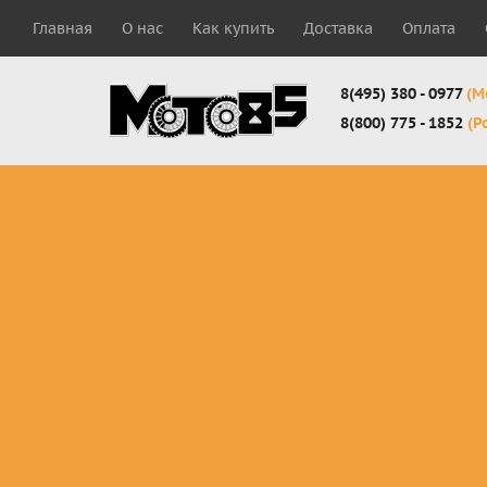
Главная
О нас
Как купить
Доставка
Оплата
8(495) 380 - 0977
(М
8(800) 775 - 1852
(Р
Комплекты
Защита
Мотоботы
кросс-
панцири
кроссовы
эндуро
Защита
Мотоботы
Мотоштаны
черепахи
города
кросс-
Защита шеи
Комплект
эндуро
Наколенники
для мотоб
Джерси
Налокотники
кросс-
Мотошорты,
эндуро
защита
поясницы
Защита
запястья