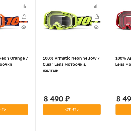
Neon Orange /
100% Armatic Neon Yellow /
100% Ar
тоочки
Clear Lens мотоочки,
Lens м
желтый
8 490
₽
8 4
ИТЬ
КУПИТЬ