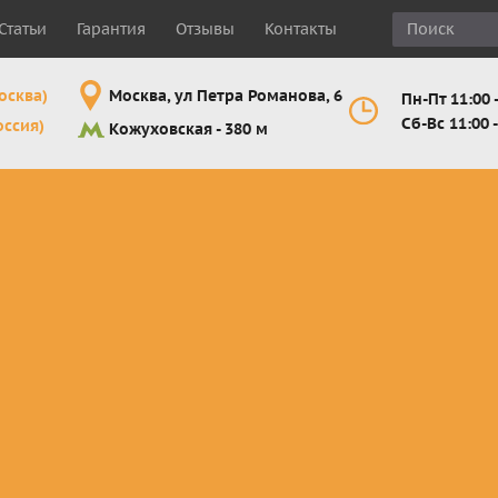
Статьи
Гарантия
Отзывы
Контакты
осква)
Москва, ул Петра Романова, 6
Пн-Пт 11:00 -
Сб-Вс 11:00 -
оссия)
Кожуховская - 380 м
Шлемы
Мотоочки
Мотоперчатк
е
кроссовые и
кросс-
кросс-
 для
эндуро
эндуро
эндуро
Комплектующие
Линзы,
Мотоперчатк
ующие
для шлемов
отрывники,
город
от
перемотки,
Мотоперчатк
прочее
снегоходны
Маски для
снегохода