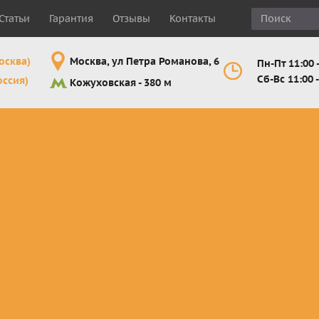
Статьи
Гарантия
Отзывы
Контакты
осква)
Москва, ул Петра Романова, 6
Пн-Пт 11:00 -
Сб-Вс 11:00 -
оссия)
Кожуховская - 380 м
Шлемы
Мотоочки
Мотоперчатк
е
кроссовые и
кросс-
кросс-
 для
эндуро
эндуро
эндуро
Комплектующие
Линзы,
Мотоперчатк
ующие
для шлемов
отрывники,
город
от
перемотки,
Мотоперчатк
прочее
снегоходны
Маски для
снегохода