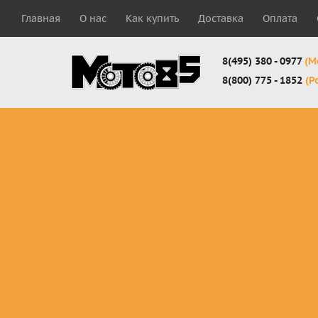
Главная
О нас
Как купить
Доставка
Оплата
8(495) 380 - 0977
(М
8(800) 775 - 1852
(Р
Комплекты
Защита
Мотоботы
кросс-
панцири
кроссовы
эндуро
Защита
Мотоботы
Мотоштаны
черепахи
города
кросс-
Защита шеи
Комплект
эндуро
Наколенники
для мотоб
Джерси
Налокотники
кросс-
Мотошорты,
эндуро
защита
поясницы
Защита
запястья