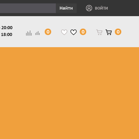
Найти
ВОЙТИ
 20:00
0
0
0
 18:00
и
Защита ног, рук,
Косухи
Мотокуртки
шеи детская
Куртки
кросс-
Защита панцири
Кожаные
эндуро
и
детские
штаны
Мотокуртки
Защита
Жилетки
город
и
черепахи
Плащи
Куртки
е
детские
Рубашки,
снегоходные
Мотоботы
краги,
детские
чапсы
Мотошлемы
детские
Мотоочки