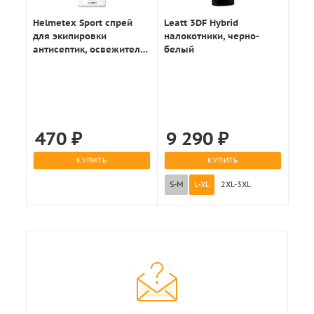
Helmetex Sport спрей
Leatt 3DF Hybrid
для экипировки
налокотники, черно-
антисептик, освежитель
белый
100мл.
470
₽
9 290
₽
КУПИТЬ
КУПИТЬ
S-M
L-XL
2XL-3XL