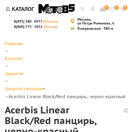
КАТАЛОГ
0
0
0
Москва,
8(495) 380 - 0977
(Москва)
ул Петра Романова, 6
8(800) 775 - 1852
(Россия)
Кожуховская - 380 м
Главная
—
Каталог
—
Защита
—
Защита панцири
Acerbis Linear Black/Red панцирь, черно-красный
—
Acerbis Linear
Black/Red панцирь,
черно-красный