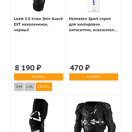
Leatt 3.0 Knee Shin Guard
Helmetex Sport спрей
EXT наколенники,
для экипировки
черный
антисептик, освежитель
100мл.
8 190
₽
470
₽
КУПИТЬ
КУПИТЬ
S-M
L-XL
2XL-3XL