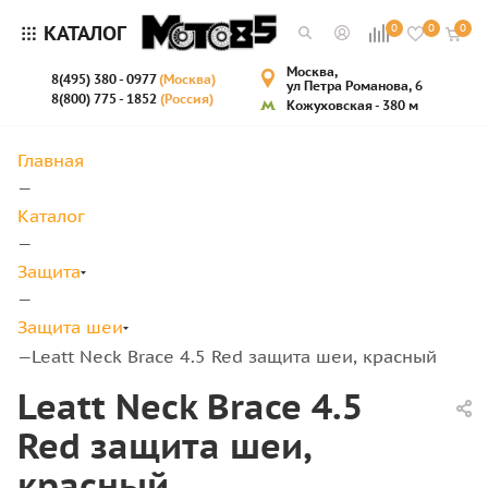
КАТАЛОГ
0
0
0
Москва,
8(495) 380 - 0977
(Москва)
ул Петра Романова, 6
8(800) 775 - 1852
(Россия)
Кожуховская - 380 м
Главная
—
Каталог
—
Защита
—
Защита шеи
Leatt Neck Brace 4.5 Red защита шеи, красный
—
Leatt Neck Brace 4.5
Red защита шеи,
красный