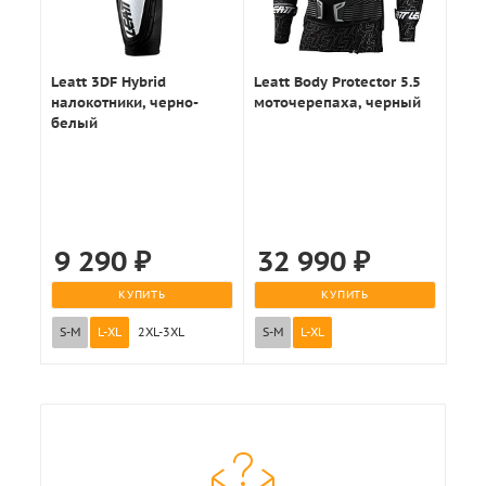
Leatt 3DF Hybrid
Leatt Body Protector 5.5
налокотники, черно-
моточерепаха, черный
белый
9 290
₽
32 990
₽
КУПИТЬ
КУПИТЬ
S-M
L-XL
2XL-3XL
S-M
L-XL