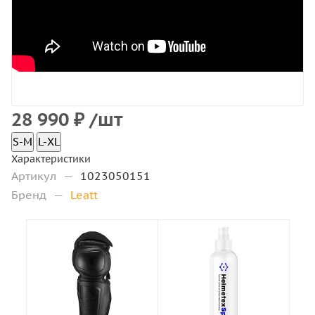
28 990
₽
/шт
S-M
L-XL
Характеристики
Артикул
—
1023050151
Бренд
—
Leatt