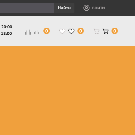
Найти
ВОЙТИ
 20:00
0
0
0
 18:00
и
Защита ног, рук,
Косухи
Мотокуртки
шеи детская
Куртки
кросс-
Защита панцири
Кожаные
эндуро
и
детские
штаны
Мотокуртки
Защита
Жилетки
город
и
черепахи
Плащи
Куртки
е
детские
Рубашки,
снегоходные
Мотоботы
краги,
детские
чапсы
Мотошлемы
детские
Мотоочки