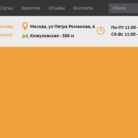
Статьи
Гарантия
Отзывы
Контакты
осква)
Москва, ул Петра Романова, 6
Пн-Пт 11:00 -
Сб-Вс 11:00 -
оссия)
Кожуховская - 380 м
Шлемы
Мотоочки
Мотоперчатк
е
кроссовые и
кросс-
кросс-
 для
эндуро
эндуро
эндуро
Комплектующие
Линзы,
Мотоперчатк
ующие
для шлемов
отрывники,
город
от
перемотки,
Мотоперчатк
прочее
снегоходны
Маски для
снегохода