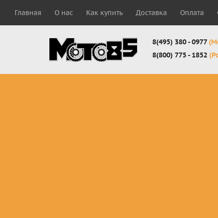
Главная
О нас
Как купить
Доставка
Оплата
8(495) 380 - 0977
(М
8(800) 775 - 1852
(Р
Комплекты
Защита
Мотоботы
кросс-
панцири
кроссовы
эндуро
Защита
Мотоботы
Мотоштаны
черепахи
города
кросс-
Защита шеи
Комплект
эндуро
Наколенники
для мотоб
Джерси
Налокотники
кросс-
Мотошорты,
эндуро
защита
поясницы
Защита
запястья