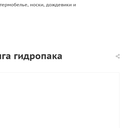
термобелье, носки, дождевики и
нга гидропака