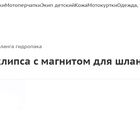
ки
Мотоперчатки
Экип детский
Кожа
Мотокуртки
Одежда, 
шланга гидропака
 клипса с магнитом для шла