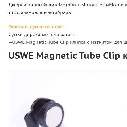
Джерси штаны
Защита
Мотоботы
Мотошлемы
Мотооч
тп
Остальное
Запчасти
Архив
—
Рюкзаки, сумки на пояс
Сумки дорожные и др.багаж
USWE Magnetic Tube Clip клипса с магнитом для 
—
USWE Magnetic Tube Clip