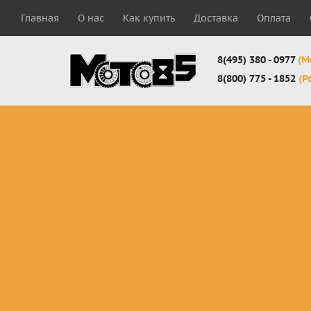
Главная
О нас
Как купить
Доставка
Оплата
8(495) 380 - 0977
(М
8(800) 775 - 1852
(Р
Комплекты
Защита
Мотоботы
кросс-
панцири
кроссовы
эндуро
Защита
Мотоботы
Мотоштаны
черепахи
города
кросс-
Защита шеи
Комплект
эндуро
Наколенники
для мотоб
Джерси
Налокотники
кросс-
Мотошорты,
эндуро
защита
поясницы
Защита
запястья