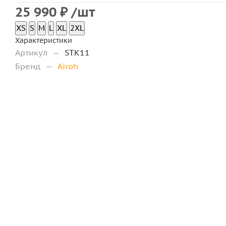
25 990
₽
/шт
XS
S
M
L
XL
2XL
Характеристики
Артикул
—
STK11
Бренд
—
Airoh