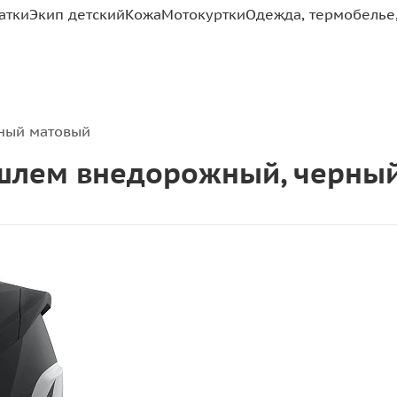
атки
Экип детский
Кожа
Мотокуртки
Одежда, термобелье,
рный матовый
tt шлем внедорожный, черн