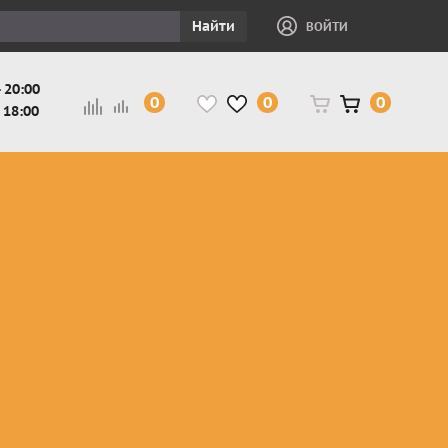
Найти
ВОЙТИ
 20:00
0
0
0
 18:00
и
Защита ног, рук,
Косухи
Мотокуртки
шеи детская
Куртки
кросс-
Защита панцири
Кожаные
эндуро
и
детские
штаны
Мотокуртки
Защита
Жилетки
город
и
черепахи
Плащи
Куртки
е
детские
Рубашки,
снегоходные
Мотоботы
краги,
детские
чапсы
Мотошлемы
детские
Мотоочки