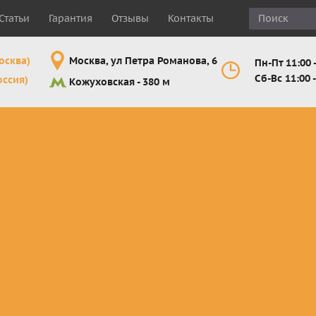
Статьи
Гарантия
Отзывы
Контакты
осква)
Москва, ул Петра Романова, 6
Пн-Пт 11:00 -
Сб-Вс 11:00 -
оссия)
Кожуховская - 380 м
Шлемы
Мотоочки
Мотоперчатк
е
кроссовые и
кросс-
кросс-
 для
эндуро
эндуро
эндуро
Комплектующие
Линзы,
Мотоперчатк
ующие
для шлемов
отрывники,
город
от
перемотки,
Мотоперчатк
прочее
снегоходны
Маски для
снегохода