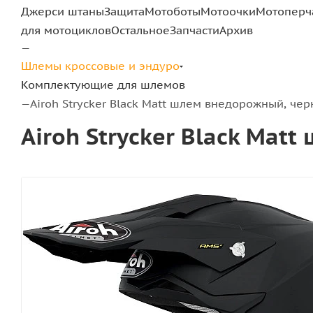
Джерси штаны
Защита
Мотоботы
Мотоочки
Мотоперч
для мотоциклов
Остальное
Запчасти
Архив
—
Шлемы кроссовые и эндуро
Комплектующие для шлемов
Airoh Strycker Black Matt шлем внедорожный, че
—
Airoh Strycker Black Ma