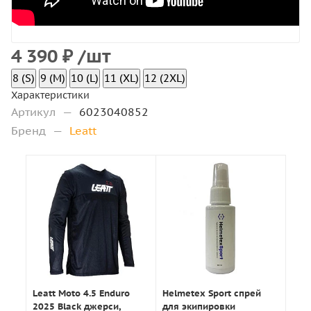
4 390
₽
/шт
8 (S)
9 (M)
10 (L)
11 (XL)
12 (2XL)
Характеристики
Артикул
—
6023040852
Бренд
—
Leatt
Leatt Moto 4.5 Enduro
Helmetex Sport спрей
2025 Black джерси,
для экипировки