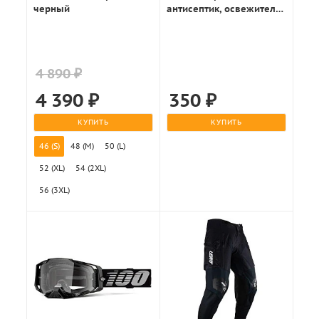
черный
антисептик, освежитель
50мл.
4 890 ₽
4 390
₽
350
₽
КУПИТЬ
КУПИТЬ
46 (S)
48 (M)
50 (L)
52 (XL)
54 (2XL)
56 (3XL)