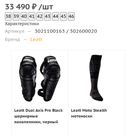
33 490
₽
/шт
38
39
40
41
42
43
44
45
46
Характеристики
Артикул
—
3021100163 / 302600020
Бренд
—
Leatt
Leatt Dual Axis Pro Black
Leatt Moto Stealth
шарнирные
мотоноски
наколенники, черный