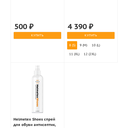
500
₽
4 390
₽
КУПИТЬ
КУПИТЬ
8 (S)
9 (M)
10 (L)
11 (XL)
12 (2XL)
Helmetex Shoes спрей
для обуви антисептик,