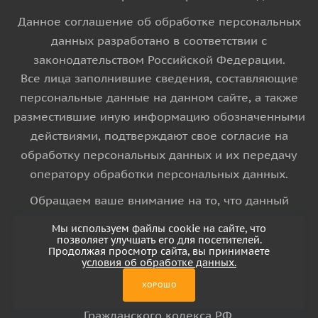
Данное соглашение об обработке персональных
данных разработано в соответствии с
законодательством Российской Федерации.
Все лица заполнившие сведения, составляющие
персональные данные на данном сайте, а также
разместившие иную информацию обозначенными
действиями, подтверждают свое согласие на
обработку персональных данных и их передачу
оператору обработки персональных данных.
Обращаем ваше внимание на то, что данный
интернет-сайт носит исключительно
Мы используем файлы cookie на сайте, что
информационный характер и ни при каких
позволяет улучшать его для посетителей.
Продолжая просмотр сайта, вы принимаете
условиях информационные материалы и цены,
условия об обработке данных.
размещенные на сайте, не является публичной
ХОРОШО
офертой, определяемой положениями Статьи 437
Гражданского кодекса РФ.