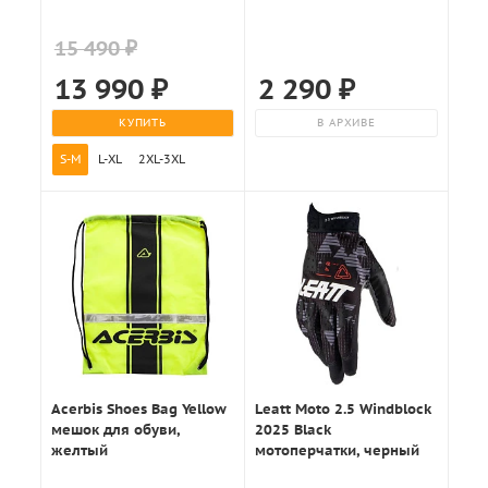
15 490 ₽
13 990
₽
2 290
₽
КУПИТЬ
В АРХИВЕ
S-M
L-XL
2XL-3XL
Acerbis Shoes Bag Yellow
Leatt Moto 2.5 Windblock
мешок для обуви,
2025 Black
желтый
мотоперчатки, черный