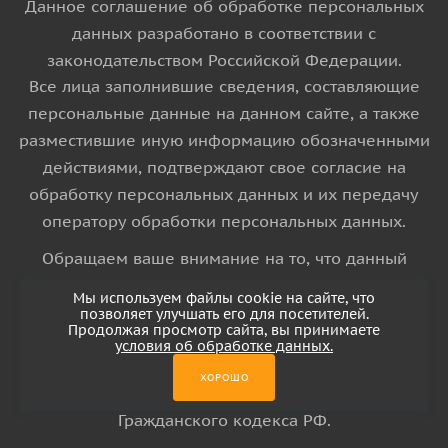
Данное соглашение об обработке персональных
данных разработано в соответствии с
законодательством Российской Федерации.
Все лица заполнившие сведения, составляющие
персональные данные на данном сайте, а также
разместившие иную информацию обозначенными
действиями, подтверждают свое согласие на
обработку персональных данных и их передачу
оператору обработки персональных данных.
Обращаем ваше внимание на то, что данный
интернет-сайт носит исключительно
Мы используем файлы cookie на сайте, что
информационный характер и ни при каких
позволяет улучшать его для посетителей.
Продолжая просмотр сайта, вы принимаете
условиях информационные материалы и цены,
условия об обработке данных.
размещенные на сайте, не является публичной
ХОРОШО
офертой, определяемой положениями Статьи 437
Гражданского кодекса РФ.