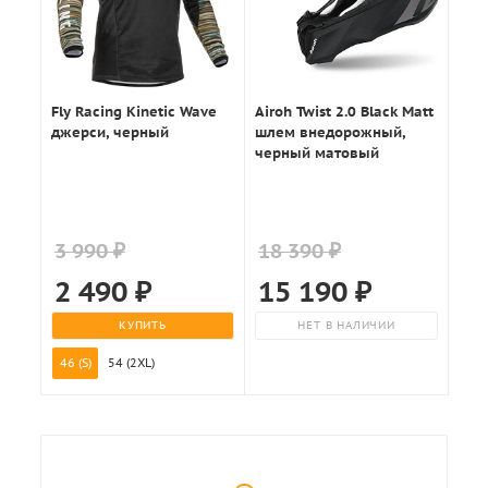
Fly Racing Kinetic Wave
Airoh Twist 2.0 Black Matt
джерси, черный
шлем внедорожный,
черный матовый
3 990 ₽
18 390 ₽
2 490
₽
15 190
₽
КУПИТЬ
НЕТ В НАЛИЧИИ
46 (S)
54 (2XL)