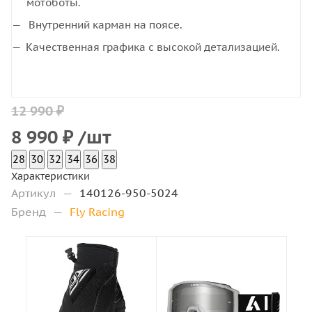
мотоботы.
Внутренний карман на поясе.
Качественная графика с высокой детализацией.
12 990 ₽
8 990
₽
/шт
28
30
32
34
36
38
Характеристики
Артикул
—
140126-950-5024
Бренд
—
Fly Racing