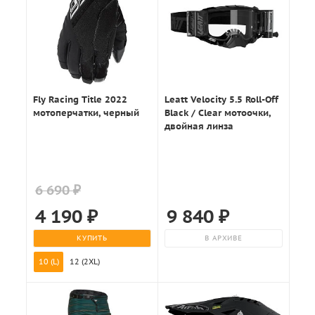
Fly Racing Title 2022
Leatt Velocity 5.5 Roll-Off
мотоперчатки, черный
Black / Clear мотоочки,
двойная линза
6 690 ₽
4 190
₽
9 840
₽
КУПИТЬ
В АРХИВЕ
10 (L)
12 (2XL)