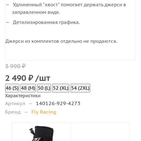
Удлиненный "хвост" помогает держать джерси в
заправленном виде.
Детализированная графика.
Джерси из комплектов отдельно не продаются.
3 990 ₽
2 490
₽
/шт
46 (S)
48 (M)
50 (L)
52 (XL)
54 (2XL)
Характеристики
Артикул
—
140126-929-4273
Бренд
—
Fly Racing