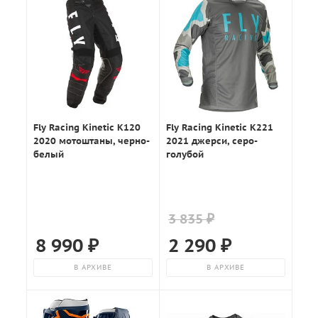
Fly Racing Kinetic K120
Fly Racing Kinetic K221
2020 мотоштаны, черно-
2021 джерси, серо-
белый
голубой
3 835 ₽
8 990
₽
2 290
₽
В АРХИВЕ
В АРХИВЕ