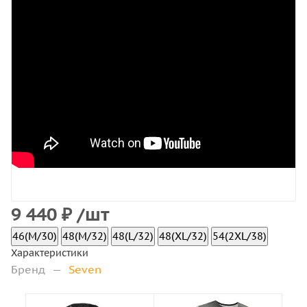
9 440
₽
/шт
46(M/30)
48(M/32)
48(L/32)
48(XL/32)
54(2XL/38)
Характеристики
Бренд
—
Seven