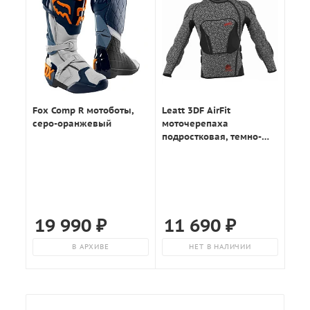
Fox Comp R мотоботы,
Leatt 3DF AirFit
серо-оранжевый
моточерепаха
подростковая, темно-
серый
19 990
₽
11 690
₽
В АРХИВЕ
НЕТ В НАЛИЧИИ