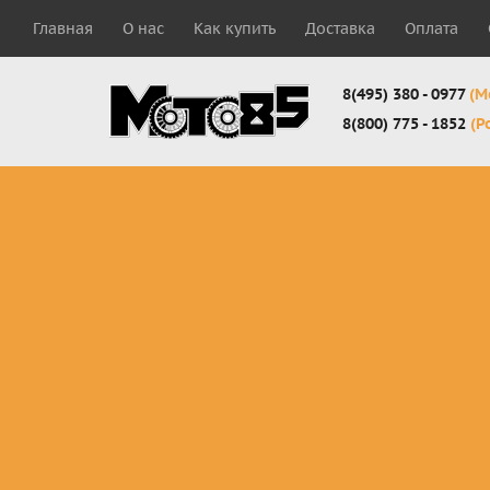
Главная
О нас
Как купить
Доставка
Оплата
8(495) 380 - 0977
(М
8(800) 775 - 1852
(Р
Комплекты
Защита
Мотоботы
кросс-
панцири
кроссовы
эндуро
Защита
Мотоботы
Мотоштаны
черепахи
города
кросс-
Защита шеи
Комплект
эндуро
Наколенники
для мотоб
Джерси
Налокотники
кросс-
Мотошорты,
эндуро
защита
поясницы
Защита
запястья