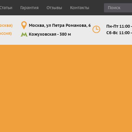
Статьи
Гарантия
Отзывы
Контакты
осква)
Москва, ул Петра Романова, 6
Пн-Пт 11:00 -
Сб-Вс 11:00 -
оссия)
Кожуховская - 380 м
Шлемы
Мотоочки
Мотоперчатк
е
кроссовые и
кросс-
кросс-
 для
эндуро
эндуро
эндуро
Комплектующие
Линзы,
Мотоперчатк
ующие
для шлемов
отрывники,
город
от
перемотки,
Мотоперчатк
прочее
снегоходны
Маски для
снегохода