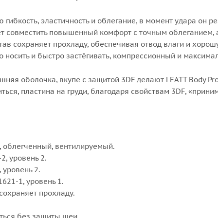
ю гибкость, эластичность и облегание, в момент удара он р
ет совместить повышенный комфорт с точным облеганием, 
остав сохраняет прохладу, обеспечивая отвод влаги и хоро
ко носить и быстро застёгивать, компрессионный и максим
ешняя оболочка, вкупе с защитой 3DF делают LEATT Body Pr
ться, пластина на груди, благодаря свойствам 3DF, «прини
, облегченный, вентилируемый.
, уровень 2.
 уровень 2.
621-1, уровень 1.
сохраняет прохладу.
аться без защиты шеи.