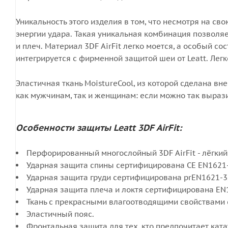
Уникальность этого изделия в том, что несмотря на сво
энергии удара. Такая уникальная комбинация позволя
и плеч. Материал 3DF AirFit легко моется, а особый с
интегрируется с фирменной защитой шеи от Leatt. Лег
Эластичная ткань MoistureCool, из которой сделана вн
как мужчинам, так и женщинам: если можно так вырази
Особенности защиты Leatt 3DF AirFit:
Перфорированный многослойный 3DF AirFit - лёгкий
Ударная защита спины сертифицирована CE EN1621-2
Ударная защита груди сертифицирована prEN1621-3,
Ударная защита плеча и локтя сертифицирована EN1
Ткань с прекрасными влагоотводящими свойствами 
Эластичный пояс.
Фронтальная защита для тех, кто предпочитает кат