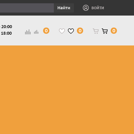
Найти
ВОЙТИ
 20:00
0
0
0
 18:00
и
Защита ног, рук,
Косухи
Мотокуртки
шеи детская
Куртки
кросс-
Защита панцири
Кожаные
эндуро
и
детские
штаны
Мотокуртки
Защита
Жилетки
город
и
черепахи
Плащи
Куртки
е
детские
Рубашки,
снегоходные
Мотоботы
краги,
детские
чапсы
Мотошлемы
детские
Мотоочки