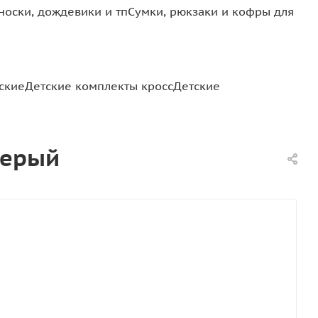
носки, дождевики и тп
Сумки, рюкзаки и кофры для
ские
Детские комплекты кросс
Детские
серый