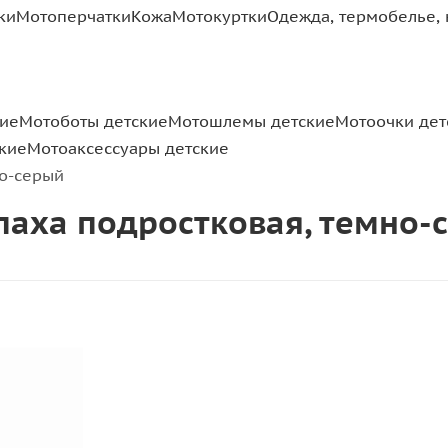
ки
Мотоперчатки
Кожа
Мотокуртки
Одежда, термобелье, 
кие
Мотоботы детские
Мотошлемы детские
Мотоочки дет
кие
Мотоаксессуары детские
но-серый
епаха подростковая, темно-