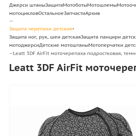
Джерси штаны
Защита
Мотоботы
Мотошлемы
Мотооч
мотоциклов
Остальное
Запчасти
Архив
—
Защита черепахи детские
Защита ног, рук, шеи детская
Защита панцири детс
мотоджерси
Детские мотоштаны
Мотоперчатки детс
Leatt 3DF AirFit моточерепаха подростковая, тем
—
Leatt 3DF AirFit моточер