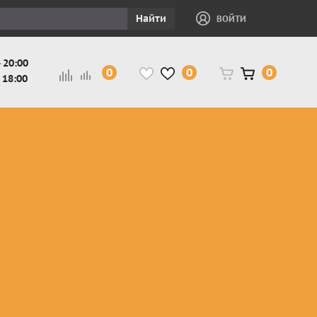
Найти
ВОЙТИ
 20:00
0
0
0
 18:00
и
Защита ног, рук,
Косухи
Мотокуртки
шеи детская
Куртки
кросс-
Защита панцири
Кожаные
эндуро
и
детские
штаны
Мотокуртки
Защита
Жилетки
город
и
черепахи
Плащи
Куртки
е
детские
Рубашки,
снегоходные
Мотоботы
краги,
детские
чапсы
Мотошлемы
детские
Мотоочки