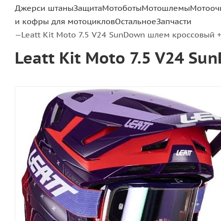
Джерси штаны
Защита
Мотоботы
Мотошлемы
Мотооч
и кофры для мотоциклов
Остальное
Запчасти
Leatt Kit Moto 7.5 V24 SunDown шлем кроссовый +
—
Leatt Kit Moto 7.5 V24 S