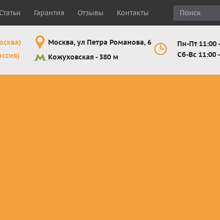
Статьи
Гарантия
Отзывы
Контакты
осква)
Москва, ул Петра Романова, 6
Пн-Пт 11:00 -
Сб-Вс 11:00 -
оссия)
Кожуховская - 380 м
Шлемы
Мотоочки
Мотоперчатк
е
кроссовые и
кросс-
кросс-
 для
эндуро
эндуро
эндуро
Комплектующие
Линзы,
Мотоперчатк
ующие
для шлемов
отрывники,
город
от
перемотки,
Мотоперчатк
прочее
снегоходны
Маски для
снегохода