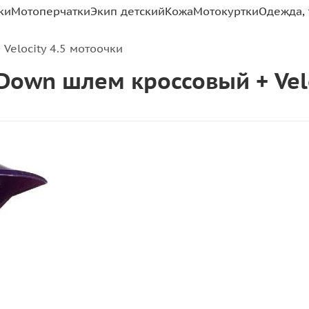
ки
Мотоперчатки
Экип детский
Кожа
Мотокуртки
Одежда, 
 Velocity 4.5 мотоочки
unDown шлем кроссовый + Vel