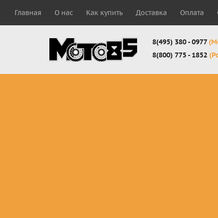
Главная
О нас
Как купить
Доставка
Оплата
8(495) 380 - 0977
(М
8(800) 775 - 1852
(Р
Комплекты
Защита
Мотоботы
кросс-
панцири
кроссовы
эндуро
Защита
Мотоботы
Мотоштаны
черепахи
города
кросс-
Защита шеи
Комплект
эндуро
Наколенники
для мотоб
Джерси
Налокотники
кросс-
Мотошорты,
эндуро
защита
поясницы
Защита
запястья