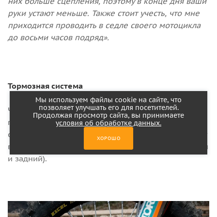
них больше сцепления, поэтому в конце дня ваши
руки устают меньше. Также стоит учесть, что мне
приходится проводить в седле своего мотоцикла
до восьми часов подряд».
Тормозная система
Мы используем файлы cookie на сайте, что
позволяет улучшать его для посетителей.
Что касается тормозной системы, то Гарсиа
Продолжая просмотр сайта, вы принимаете
говорит, что он чувствует себя комфортно с
условия об обработке данных.
суппортами Brembo. Также на его мотоцикле стоят
ХОРОШО
волновые тормозные диски Motomaster (передний
и задний).