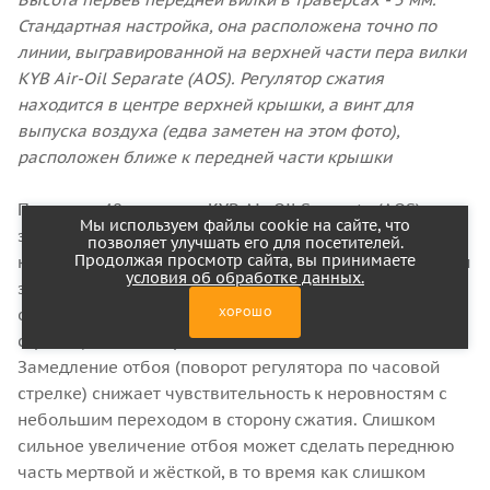
Стандартная настройка, она расположена точно по
линии, выгравированной на верхней части пера вилки
KYB Air-Oil Separate (AOS). Регулятор сжатия
находится в центре верхней крышки, а винт для
выпуска воздуха (едва заметен на этом фото),
расположен ближе к передней части крышки
Передняя 48 мм вилка KYB Air-Oil Separate (AOS) с
Мы используем файлы cookie на сайте, что
закрытым картриджем и пружинами — известная
позволяет улучшать его для посетителей.
Продолжая просмотр сайта, вы принимаете
конструкция, и любые регулировки передней подвески
условия об обработке данных.
заставляют мотоцикл реагировать именно так, как и
ожидалось. Поворот регулятора сжатия (по часовой
ХОРОШО
стрелке) делает переднюю часть более жёсткой.
Замедление отбоя (поворот регулятора по часовой
стрелке) снижает чувствительность к неровностям с
небольшим переходом в сторону сжатия. Слишком
сильное увеличение отбоя может сделать переднюю
часть мертвой и жёсткой, в то время как слишком