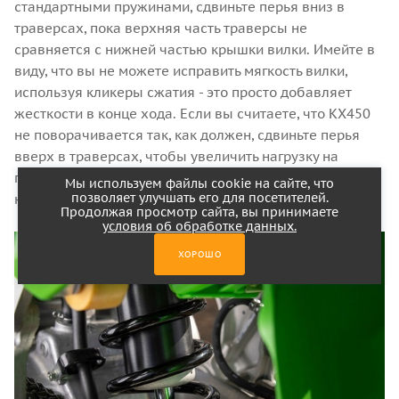
стандартными пружинами, сдвиньте перья вниз в
траверсах, пока верхняя часть траверсы не
сравняется с нижней частью крышки вилки. Имейте в
виду, что вы не можете исправить мягкость вилки,
используя кликеры сжатия - это просто добавляет
жесткости в конце хода. Если вы считаете, что KX450
не поворачивается так, как должен, сдвиньте перья
вверх в траверсах, чтобы увеличить нагрузку на
переднее колесо и увеличить угол наклона рулевой
Мы используем файлы cookie на сайте, что
позволяет улучшать его для посетителей.
колонки.
Продолжая просмотр сайта, вы принимаете
условия об обработке данных.
ХОРОШО