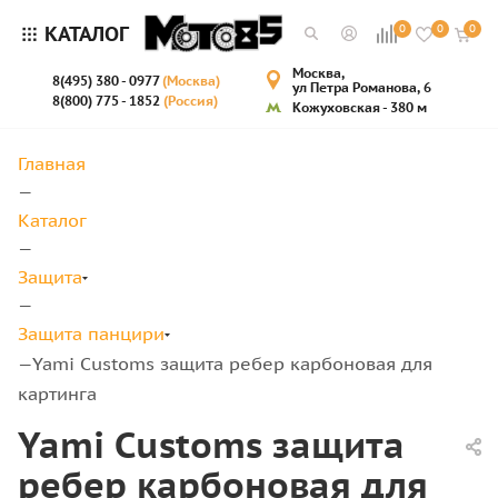
КАТАЛОГ
0
0
0
Москва,
8(495) 380 - 0977
(Москва)
ул Петра Романова, 6
8(800) 775 - 1852
(Россия)
Кожуховская - 380 м
Главная
—
Каталог
—
Защита
—
Защита панцири
Yami Customs защита ребер карбоновая для
—
картинга
Yami Customs защита
ребер карбоновая для