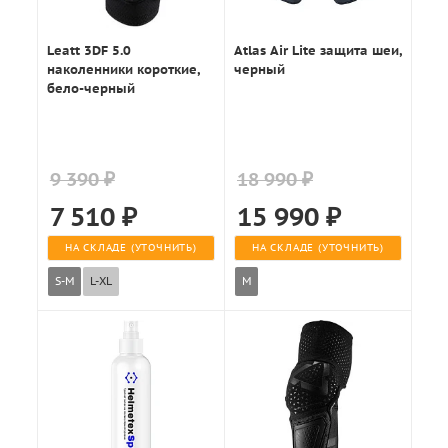
Leatt 3DF 5.0
Atlas Air Lite защита шеи,
наколенники короткие,
черный
бело-черный
9 390 ₽
18 990 ₽
7 510
₽
15 990
₽
НА СКЛАДЕ (УТОЧНИТЬ)
НА СКЛАДЕ (УТОЧНИТЬ)
S-M
L-XL
M