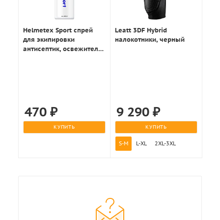
Helmetex Sport спрей
Leatt 3DF Hybrid
для экипировки
налокотники, черный
антисептик, освежитель
100мл.
470
₽
9 290
₽
КУПИТЬ
КУПИТЬ
S-M
L-XL
2XL-3XL