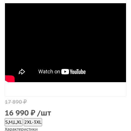
17 890 ₽
16 990
₽
/шт
S,M,L,XL
2XL-3XL
Характеристики