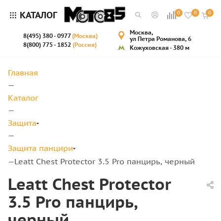
КАТАЛОГ
0
0
0
Москва,
8(495) 380 - 0977
(Москва)
ул Петра Романова, 6
8(800) 775 - 1852
(Россия)
Кожуховская - 380 м
Главная
—
Каталог
—
Защита
—
Защита панцири
Leatt Chest Protector 3.5 Pro панцирь, черный
—
Leatt Chest Protector
3.5 Pro панцирь,
черный