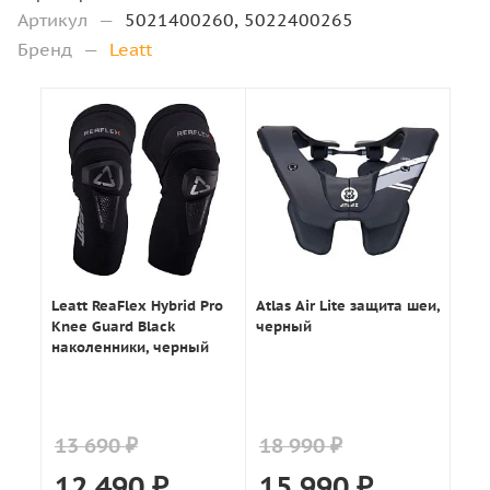
Артикул
—
5021400260, 5022400265
Бренд
—
Leatt
Leatt ReaFlex Hybrid Pro
Atlas Air Lite защита шеи,
Knee Guard Black
черный
наколенники, черный
13 690 ₽
18 990 ₽
12 490
₽
15 990
₽