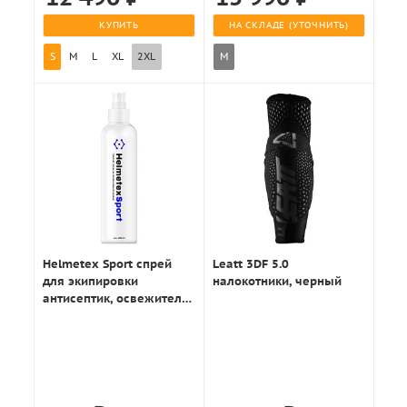
КУПИТЬ
НА СКЛАДЕ (УТОЧНИТЬ)
S
M
L
XL
2XL
M
Helmetex Sport спрей
Leatt 3DF 5.0
для экипировки
налокотники, черный
антисептик, освежитель
100мл.