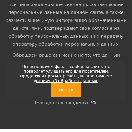
Все лица заполнившие сведения, составляющие
персональные данные на данном сайте, а также
разместившие иную информацию обозначенными
действиями, подтверждают свое согласие на
обработку персональных данных и их передачу
оператору обработки персональных данных.
Обращаем ваше внимание на то, что данный
интернет-сайт носит исключительно
Мы используем файлы cookie на сайте, что
информационный характер и ни при каких
позволяет улучшать его для посетителей.
Продолжая просмотр сайта, вы принимаете
условиях информационные материалы и цены,
условия об обработке данных.
размещенные на сайте, не является публичной
ХОРОШО
офертой, определяемой положениями Статьи 437
Гражданского кодекса РФ.