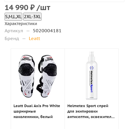
14 990
₽
/шт
S,M,L,XL
2XL-3XL
Характеристики
Артикул
—
5020004181
Бренд
—
Leatt
Leatt Dual Axis Pro White
Helmetex Sport спрей
шарнирные
для экипировки
наколенники, белый
антисептик, освежитель
100мл.