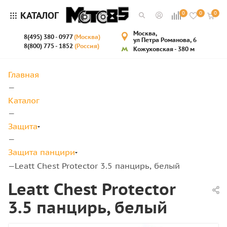
КАТАЛОГ
0
0
0
Москва,
8(495) 380 - 0977
(Москва)
ул Петра Романова, 6
8(800) 775 - 1852
(Россия)
Кожуховская - 380 м
Главная
—
Каталог
—
Защита
—
Защита панцири
Leatt Chest Protector 3.5 панцирь, белый
—
Leatt Chest Protector
3.5 панцирь, белый