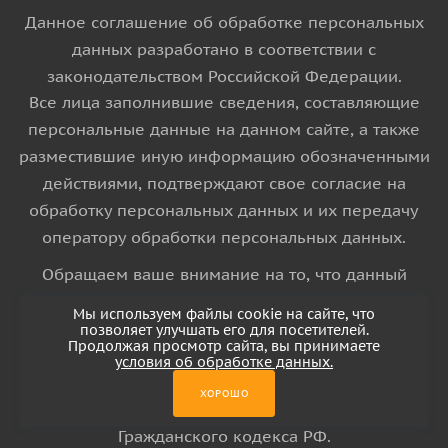
Данное соглашение об обработке персональных
данных разработано в соответствии с
законодательством Российской Федерации.
Все лица заполнившие сведения, составляющие
персональные данные на данном сайте, а также
разместившие иную информацию обозначенными
действиями, подтверждают свое согласие на
обработку персональных данных и их передачу
оператору обработки персональных данных.
Обращаем ваше внимание на то, что данный
интернет-сайт носит исключительно
Мы используем файлы cookie на сайте, что
информационный характер и ни при каких
позволяет улучшать его для посетителей.
Продолжая просмотр сайта, вы принимаете
условиях информационные материалы и цены,
условия об обработке данных.
размещенные на сайте, не является публичной
ХОРОШО
офертой, определяемой положениями Статьи 437
Гражданского кодекса РФ.