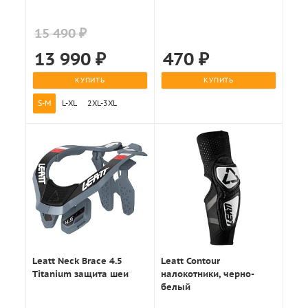
15 490 ₽
13 990
₽
470
₽
КУПИТЬ
КУПИТЬ
S-M
L-XL
2XL-3XL
Leatt Neck Brace 4.5
Leatt Contour
Titanium защита шеи
налокотники, черно-
белый