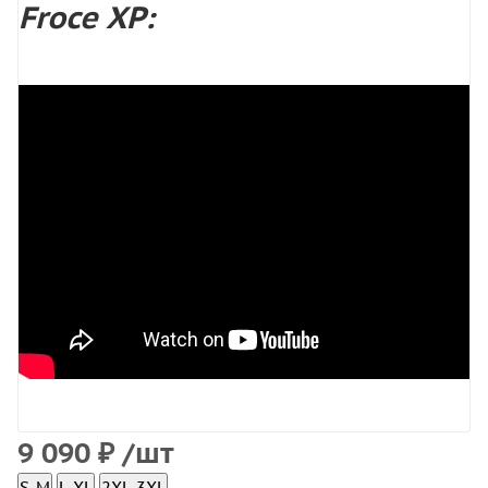
Froce XP:
9 090
₽
/шт
S-M
L-XL
2XL-3XL