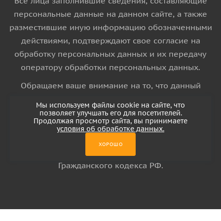
Все лица заполнившие сведения, составляющие
персональные данные на данном сайте, а также
разместившие иную информацию обозначенными
действиями, подтверждают свое согласие на
обработку персональных данных и их передачу
оператору обработки персональных данных.
Обращаем ваше внимание на то, что данный
интернет-сайт носит исключительно
Мы используем файлы cookie на сайте, что
информационный характер и ни при каких
позволяет улучшать его для посетителей.
Продолжая просмотр сайта, вы принимаете
условиях информационные материалы и цены,
условия об обработке данных.
размещенные на сайте, не является публичной
ХОРОШО
офертой, определяемой положениями Статьи 437
Гражданского кодекса РФ.