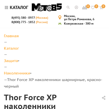
КАТАЛОГ
0
0
0
Москва,
8(495) 380 - 0977
(Москва)
ул Петра Романова, 6
8(800) 775 - 1852
(Россия)
Кожуховская - 380 м
Главная
—
Каталог
—
Защита
—
Наколенники
Thor Force XP наколенники шарнирные, красно-
—
черный
Thor Force XP
наколенники