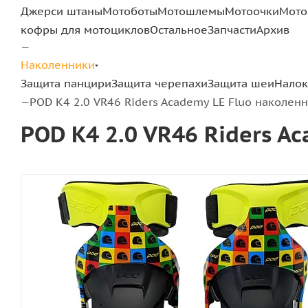
Джерси штаны
Мотоботы
Мотошлемы
Мотоочки
Мото
кофры для мотоциклов
Остальное
Запчасти
Архив
—
Наколенники
Защита панцири
Защита черепахи
Защита шеи
Налок
POD K4 2.0 VR46 Riders Academy LE Fluo наколен
—
POD K4 2.0 VR46 Riders A