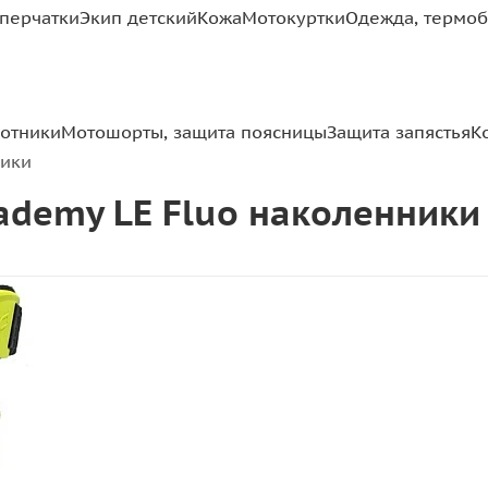
перчатки
Экип детский
Кожа
Мотокуртки
Одежда, термоб
отники
Мотошорты, защита поясницы
Защита запястья
К
ники
cademy LE Fluo наколенники