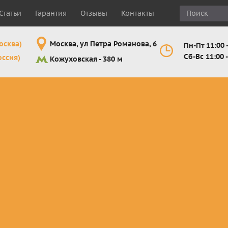
Статьи
Гарантия
Отзывы
Контакты
осква)
Москва, ул Петра Романова, 6
Пн-Пт 11:00 -
Сб-Вс 11:00 -
оссия)
Кожуховская - 380 м
Шлемы
Мотоочки
Мотоперчатк
е
кроссовые и
кросс-
кросс-
 для
эндуро
эндуро
эндуро
Комплектующие
Линзы,
Мотоперчатк
ующие
для шлемов
отрывники,
город
от
перемотки,
Мотоперчатк
прочее
снегоходны
Маски для
снегохода