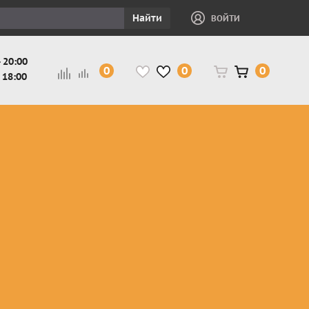
Найти
ВОЙТИ
 20:00
0
0
0
 18:00
и
Защита ног, рук,
Косухи
Мотокуртки
шеи детская
Куртки
кросс-
Защита панцири
Кожаные
эндуро
и
детские
штаны
Мотокуртки
Защита
Жилетки
город
и
черепахи
Плащи
Куртки
е
детские
Рубашки,
снегоходные
Мотоботы
краги,
детские
чапсы
Мотошлемы
детские
Мотоочки