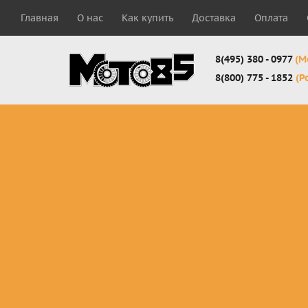
Главная
О нас
Как купить
Доставка
Оплата
8(495) 380 - 0977
(М
8(800) 775 - 1852
(Р
Комплекты
Защита
Мотоботы
кросс-
панцири
кроссовы
эндуро
Защита
Мотоботы
Мотоштаны
черепахи
города
кросс-
Защита шеи
Комплект
эндуро
Наколенники
для мотоб
Джерси
Налокотники
кросс-
Мотошорты,
эндуро
защита
поясницы
Защита
запястья