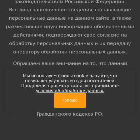
законодательством Российской Федерации.
Все лица заполнившие сведения, составляющие
персональные данные на данном сайте, а также
разместившие иную информацию обозначенными
действиями, подтверждают свое согласие на
обработку персональных данных и их передачу
оператору обработки персональных данных.
Обращаем ваше внимание на то, что данный
интернет-сайт носит исключительно
Мы используем файлы cookie на сайте, что
информационный характер и ни при каких
позволяет улучшать его для посетителей.
Продолжая просмотр сайта, вы принимаете
условиях информационные материалы и цены,
условия об обработке данных.
размещенные на сайте, не является публичной
ХОРОШО
офертой, определяемой положениями Статьи 437
Гражданского кодекса РФ.