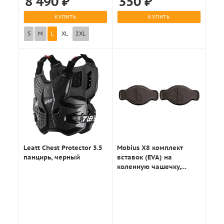
8 490
₽
350
₽
КУПИТЬ
КУПИТЬ
S
M
L
XL
2XL
Leatt Chest Protector 3.5
Mobius X8 комплект
панцирь, черный
вставок (EVA) на
коленную чашечку,
черный