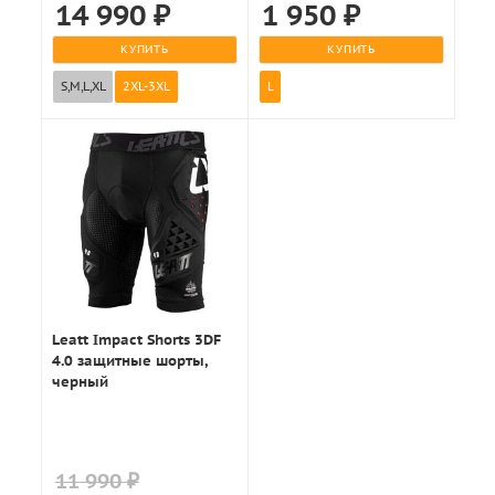
14 990
₽
1 950
₽
КУПИТЬ
КУПИТЬ
S,M,L,XL
2XL-3XL
L
Leatt Impact Shorts 3DF
4.0 защитные шорты,
черный
11 990 ₽