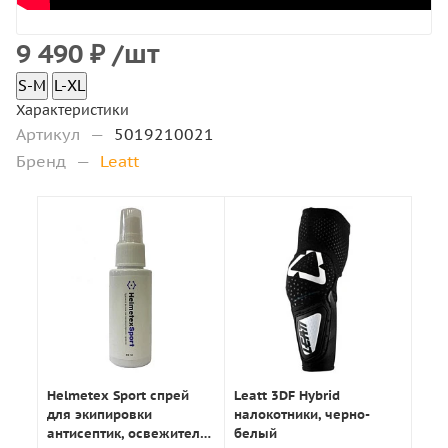
9 490
₽
/шт
S-M
L-XL
Характеристики
Артикул
—
5019210021
Бренд
—
Leatt
Helmetex Sport спрей
Leatt 3DF Hybrid
для экипировки
налокотники, черно-
антисептик, освежитель
белый