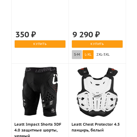
50мл.
350
₽
9 290
₽
КУПИТЬ
КУПИТЬ
S-M
L-XL
2XL-3XL
Leatt Impact Shorts 3DF
Leatt Chest Protector 4.5
4.0 защитные шорты,
панцирь, белый
черный