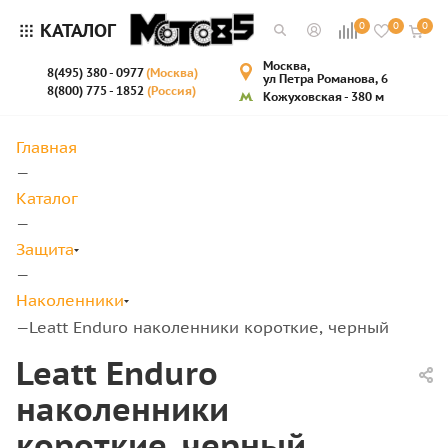
КАТАЛОГ
0
0
0
Москва,
8(495) 380 - 0977
(Москва)
ул Петра Романова, 6
8(800) 775 - 1852
(Россия)
Кожуховская - 380 м
Главная
—
Каталог
—
Защита
—
Наколенники
Leatt Enduro наколенники короткие, черный
—
Leatt Enduro
наколенники
короткие, черный