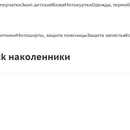
перчатки
Экип детский
Кожа
Мотокуртки
Одежда, термоб
отники
Мотошорты, защита поясницы
Защита запястья
К
lack наколенники