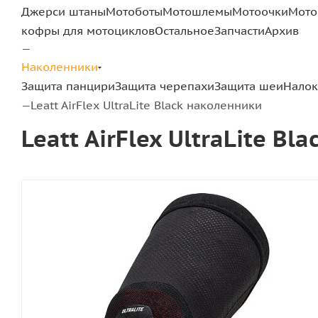
Джерси штаны
Мотоботы
Мотошлемы
Мотоочки
Мото
кофры для мотоциклов
Остальное
Запчасти
Архив
—
Наколенники
Защита панцири
Защита черепахи
Защита шеи
Налок
Leatt AirFlex UltraLite Black наколенники
—
Leatt AirFlex UltraLite B