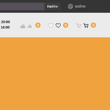
Найти
ВОЙТИ
 20:00
0
0
0
 18:00
и
Защита ног, рук,
Косухи
Мотокуртки
шеи детская
Куртки
кросс-
Защита панцири
Кожаные
эндуро
и
детские
штаны
Мотокуртки
Защита
Жилетки
город
и
черепахи
Плащи
Куртки
е
детские
Рубашки,
снегоходные
Мотоботы
краги,
детские
чапсы
Мотошлемы
детские
Мотоочки