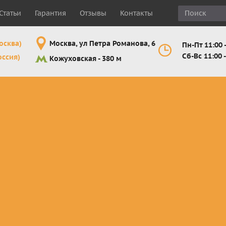
Статьи
Гарантия
Отзывы
Контакты
осква)
Москва, ул Петра Романова, 6
Пн-Пт 11:00 -
Сб-Вс 11:00 -
оссия)
Кожуховская - 380 м
Шлемы
Мотоочки
Мотоперчатк
е
кроссовые и
кросс-
кросс-
 для
эндуро
эндуро
эндуро
Комплектующие
Линзы,
Мотоперчатк
ующие
для шлемов
отрывники,
город
от
перемотки,
Мотоперчатк
прочее
снегоходны
Маски для
снегохода