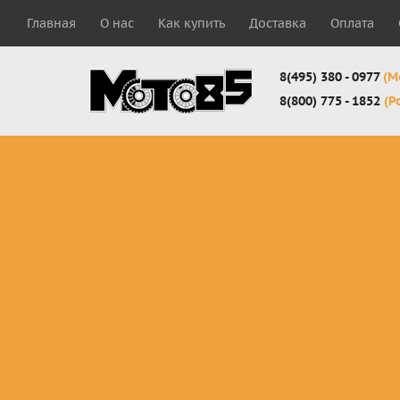
Главная
О нас
Как купить
Доставка
Оплата
8(495) 380 - 0977
(М
8(800) 775 - 1852
(Р
Комплекты
Защита
Мотоботы
кросс-
панцири
кроссовы
эндуро
Защита
Мотоботы
Мотоштаны
черепахи
города
кросс-
Защита шеи
Комплект
эндуро
Наколенники
для мотоб
Джерси
Налокотники
кросс-
Мотошорты,
эндуро
защита
поясницы
Защита
запястья