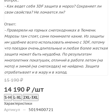
Вопрос:
- Как ведет себя 3DF защита в мороз? Сохраняет ли
свои свойства? Не ломается ли?
Ответ:
- Проверяли на горных снегоходчиках в Тюмени.
Морозы там стоят, сами понимаете какие. Из защиты
им удобнее всего использовать именно с 3DF, потому
что поездки очень длительные и любая более жесткая
защита может быть неудобна. По результатам
многолетних покатушек, отличий в работе летом (на
мото) и зимой (на снегоходах) не найдено. Защита
отрабатывает и в жару и в холод.
15 190 ₽
14 190
₽
/шт
S-M
L-XL
2XL-3XL
Характеристики
Артикул
—
5019400721