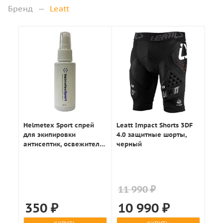
Бренд
—
Leatt
Helmetex Sport спрей
Leatt Impact Shorts 3DF
для экипировки
4.0 защитные шорты,
антисептик, освежитель
черный
50мл.
11 990 ₽
350
₽
10 990
₽