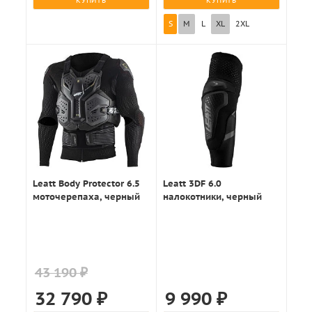
КУПИТЬ
КУПИТЬ
S
M
L
XL
2XL
Leatt Body Protector 6.5
Leatt 3DF 6.0
моточерепаха, черный
налокотники, черный
43 190 ₽
32 790
₽
9 990
₽