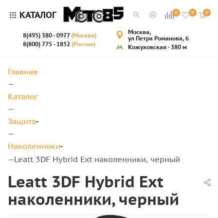
КАТАЛОГ
0
0
0
Москва,
8(495) 380 - 0977
(Москва)
ул Петра Романова, 6
8(800) 775 - 1852
(Россия)
Кожуховская - 380 м
Главная
—
Каталог
—
Защита
—
Наколенники
Leatt 3DF Hybrid Ext наколенники, черный
—
Leatt 3DF Hybrid Ext
наколенники, черный