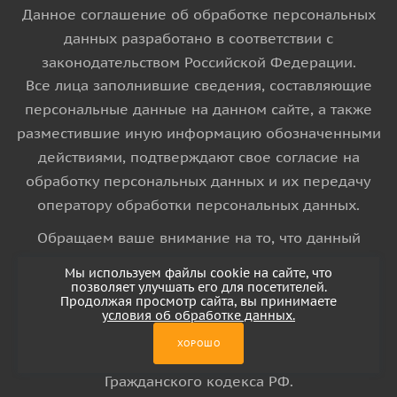
Данное соглашение об обработке персональных
данных разработано в соответствии с
законодательством Российской Федерации.
Все лица заполнившие сведения, составляющие
персональные данные на данном сайте, а также
разместившие иную информацию обозначенными
действиями, подтверждают свое согласие на
обработку персональных данных и их передачу
оператору обработки персональных данных.
Обращаем ваше внимание на то, что данный
интернет-сайт носит исключительно
Мы используем файлы cookie на сайте, что
информационный характер и ни при каких
позволяет улучшать его для посетителей.
Продолжая просмотр сайта, вы принимаете
условиях информационные материалы и цены,
условия об обработке данных.
размещенные на сайте, не является публичной
ХОРОШО
офертой, определяемой положениями Статьи 437
Гражданского кодекса РФ.