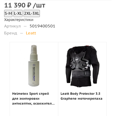
11 390
₽
/шт
S-M
L-XL
2XL-3XL
Характеристики
Артикул
—
5019400501
Бренд
—
Leatt
Helmetex Sport спрей
Leatt Body Protector 3.5
для экипировки
Graphene моточерепаха
антисептик, освежитель
50мл.