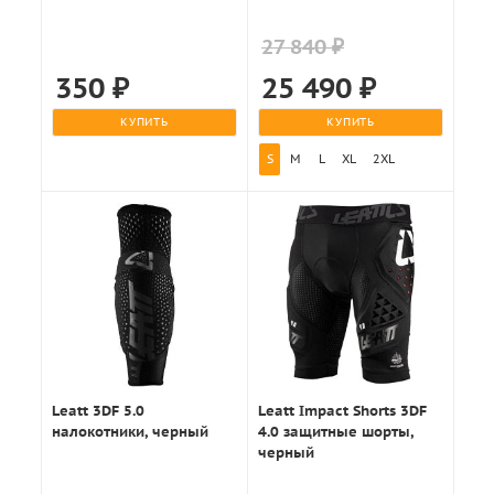
27 840 ₽
350
₽
25 490
₽
КУПИТЬ
КУПИТЬ
S
M
L
XL
2XL
Leatt 3DF 5.0
Leatt Impact Shorts 3DF
налокотники, черный
4.0 защитные шорты,
черный