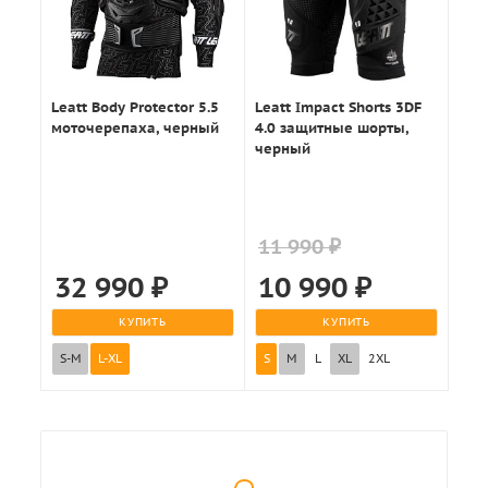
Leatt Body Protector 5.5
Leatt Impact Shorts 3DF
моточерепаха, черный
4.0 защитные шорты,
черный
11 990 ₽
32 990
₽
10 990
₽
КУПИТЬ
КУПИТЬ
S-M
L-XL
S
M
L
XL
2XL