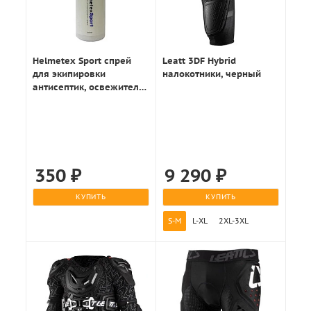
Helmetex Sport спрей
Leatt 3DF Hybrid
для экипировки
налокотники, черный
антисептик, освежитель
50мл.
350
₽
9 290
₽
КУПИТЬ
КУПИТЬ
S-M
L-XL
2XL-3XL