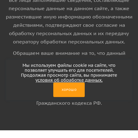
Все лица заполнившие сведения, составляющие
персональные данные на данном сайте, а также
разместившие иную информацию обозначенными
действиями, подтверждают свое согласие на
обработку персональных данных и их передачу
оператору обработки персональных данных.
Обращаем ваше внимание на то, что данный
интернет-сайт носит исключительно
Мы используем файлы cookie на сайте, что
информационный характер и ни при каких
позволяет улучшать его для посетителей.
Продолжая просмотр сайта, вы принимаете
условиях информационные материалы и цены,
условия об обработке данных.
размещенные на сайте, не является публичной
ХОРОШО
офертой, определяемой положениями Статьи 437
Гражданского кодекса РФ.