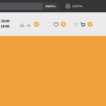
Найти
ВОЙТИ
 20:00
0
0
0
 18:00
и
Защита ног, рук,
Косухи
Мотокуртки
шеи детская
Куртки
кросс-
Защита панцири
Кожаные
эндуро
и
детские
штаны
Мотокуртки
Защита
Жилетки
город
и
черепахи
Плащи
Куртки
е
детские
Рубашки,
снегоходные
Мотоботы
краги,
детские
чапсы
Мотошлемы
детские
Мотоочки