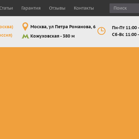
Статьи
Гарантия
Отзывы
Контакты
осква)
Москва, ул Петра Романова, 6
Пн-Пт 11:00 -
Сб-Вс 11:00 -
оссия)
Кожуховская - 380 м
Шлемы
Мотоочки
Мотоперчатк
е
кроссовые и
кросс-
кросс-
 для
эндуро
эндуро
эндуро
Комплектующие
Линзы,
Мотоперчатк
ующие
для шлемов
отрывники,
город
от
перемотки,
Мотоперчатк
прочее
снегоходны
Маски для
снегохода