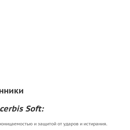
енники
erbis Soft:
оницаемостью и защитой от ударов и истирания.