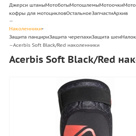
Джерси штаны
Мотоботы
Мотошлемы
Мотоочки
Мото
кофры для мотоциклов
Остальное
Запчасти
Архив
—
Наколенники
Защита панцири
Защита черепахи
Защита шеи
Налок
Acerbis Soft Black/Red наколенники
—
Acerbis Soft Black/Red н