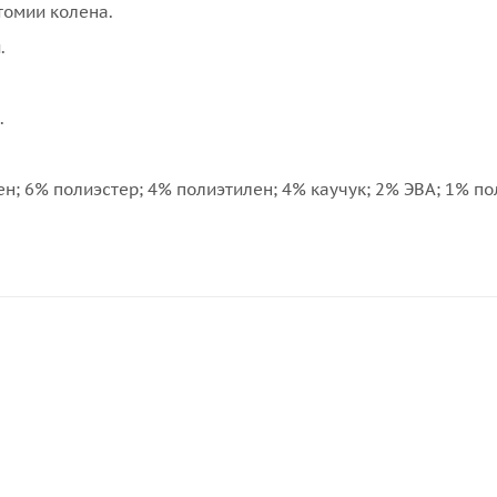
томии колена.
.
.
н; 6% полиэстер; 4% полиэтилен; 4% каучук; 2% ЭВА; 1% п