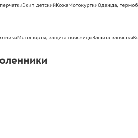
перчатки
Экип детский
Кожа
Мотокуртки
Одежда, термоб
отники
Мотошорты, защита поясницы
Защита запястья
К
аколенники