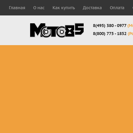
Главная
О нас
Как купить
Доставка
Оплата
8(495) 380 - 0977
(М
8(800) 775 - 1852
(Р
Комплекты
Защита
Мотоботы
кросс-
панцири
кроссовы
эндуро
Защита
Мотоботы
Мотоштаны
черепахи
города
кросс-
Защита шеи
Комплект
эндуро
Наколенники
для мотоб
Джерси
Налокотники
кросс-
Мотошорты,
эндуро
защита
поясницы
Защита
запястья