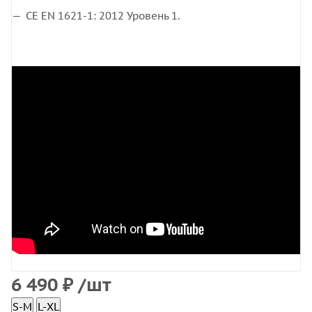
CE EN 1621-1: 2012 Уровень 1.
6 490
₽
/шт
S-M
L-XL