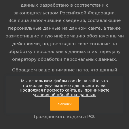
данных разработано в соответствии с
законодательством Российской Федерации.
Все лица заполнившие сведения, составляющие
персональные данные на данном сайте, а также
разместившие иную информацию обозначенными
действиями, подтверждают свое согласие на
обработку персональных данных и их передачу
оператору обработки персональных данных.
Обращаем ваше внимание на то, что данный
интернет-сайт носит исключительно
Мы используем файлы cookie на сайте, что
информационный характер и ни при каких
позволяет улучшать его для посетителей.
Продолжая просмотр сайта, вы принимаете
условиях информационные материалы и цены,
условия об обработке данных.
размещенные на сайте, не является публичной
ХОРОШО
офертой, определяемой положениями Статьи 437
Гражданского кодекса РФ.