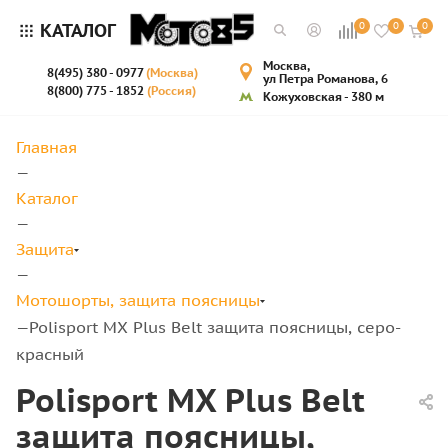
КАТАЛОГ
0
0
0
Москва,
8(495) 380 - 0977
(Москва)
ул Петра Романова, 6
8(800) 775 - 1852
(Россия)
Кожуховская - 380 м
Главная
—
Каталог
—
Защита
—
Мотошорты, защита поясницы
Polisport MX Plus Belt защита поясницы, серо-
—
красный
Polisport MX Plus Belt
защита поясницы,