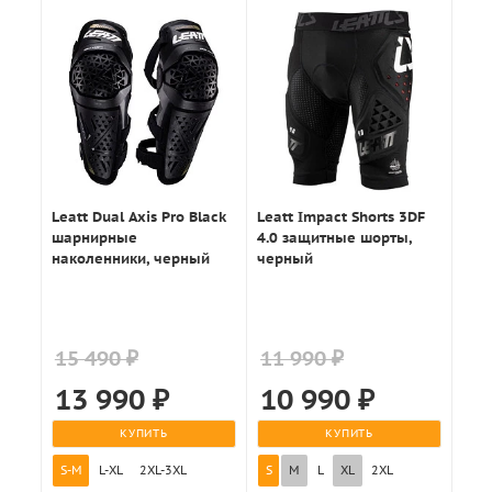
Leatt Dual Axis Pro Black
Leatt Impact Shorts 3DF
шарнирные
4.0 защитные шорты,
наколенники, черный
черный
15 490 ₽
11 990 ₽
13 990
₽
10 990
₽
КУПИТЬ
КУПИТЬ
S-M
L-XL
2XL-3XL
S
M
L
XL
2XL