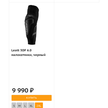
Leatt 3DF 6.0
налокотники, черный
9 990
₽
КУПИТЬ
S
M
L
XL
2XL