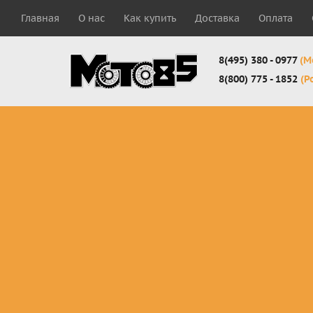
Главная
О нас
Как купить
Доставка
Оплата
8(495) 380 - 0977
(М
8(800) 775 - 1852
(Р
Комплекты
Защита
Мотоботы
кросс-
панцири
кроссовы
эндуро
Защита
Мотоботы
Мотоштаны
черепахи
города
кросс-
Защита шеи
Комплект
эндуро
Наколенники
для мотоб
Джерси
Налокотники
кросс-
Мотошорты,
эндуро
защита
поясницы
Защита
запястья