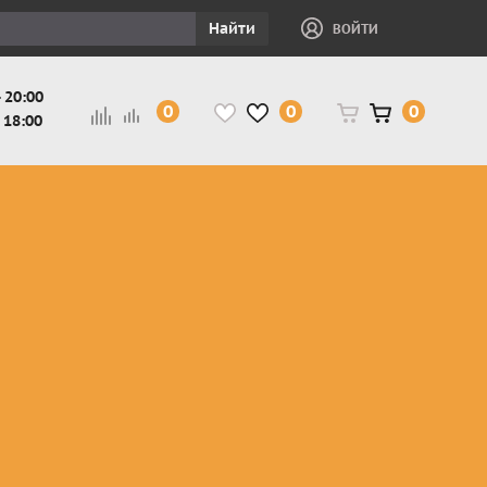
Найти
ВОЙТИ
 20:00
0
0
0
 18:00
и
Защита ног, рук,
Косухи
Мотокуртки
шеи детская
Куртки
кросс-
Защита панцири
Кожаные
эндуро
и
детские
штаны
Мотокуртки
Защита
Жилетки
город
и
черепахи
Плащи
Куртки
е
детские
Рубашки,
снегоходные
Мотоботы
краги,
детские
чапсы
Мотошлемы
детские
Мотоочки