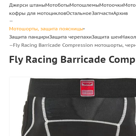
Джерси штаны
Мотоботы
Мотошлемы
Мотоочки
Мото
кофры для мотоциклов
Остальное
Запчасти
Архив
—
Мотошорты, защита поясницы
Защита панцири
Защита черепахи
Защита шеи
Нако
Fly Racing Barricade Compression мотошорты, че
—
Fly Racing Barricade Co