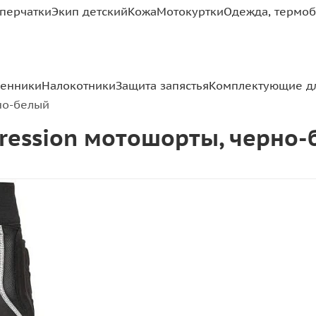
перчатки
Экип детский
Кожа
Мотокуртки
Одежда, термоб
ленники
Налокотники
Защита запястья
Комплектующие д
рно-белый
mpression мотошорты, черно