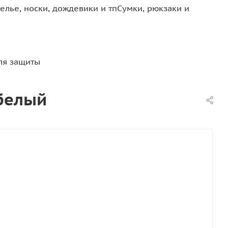
елье, носки, дождевики и тп
Сумки, рюкзаки и
ля защиты
-белый