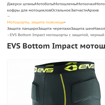
Джерси штаны
Мотоботы
Мотошлемы
Мотоочки
Мото
кофры для мотоциклов
Остальное
Запчасти
Архив
—
Мотошорты, защита поясницы
Защита панцири
Защита черепахи
Защита шеи
Нако
EVS Bottom Impact мотошорты с защитой, черный
—
EVS Bottom Impact мотош