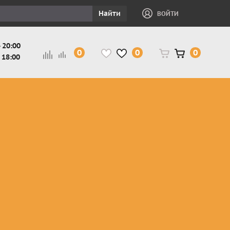
Найти
ВОЙТИ
 20:00
0
0
0
 18:00
и
Защита ног, рук,
Косухи
Мотокуртки
шеи детская
Куртки
кросс-
Защита панцири
Кожаные
эндуро
и
детские
штаны
Мотокуртки
Защита
Жилетки
город
и
черепахи
Плащи
Куртки
е
детские
Рубашки,
снегоходные
Мотоботы
краги,
детские
чапсы
Мотошлемы
детские
Мотоочки