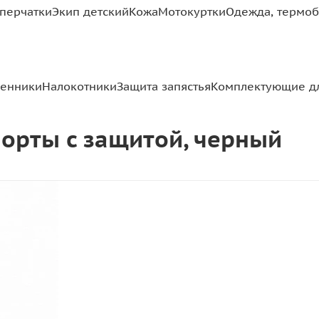
перчатки
Экип детский
Кожа
Мотокуртки
Одежда, термоб
ленники
Налокотники
Защита запястья
Комплектующие д
орты с защитой, черный