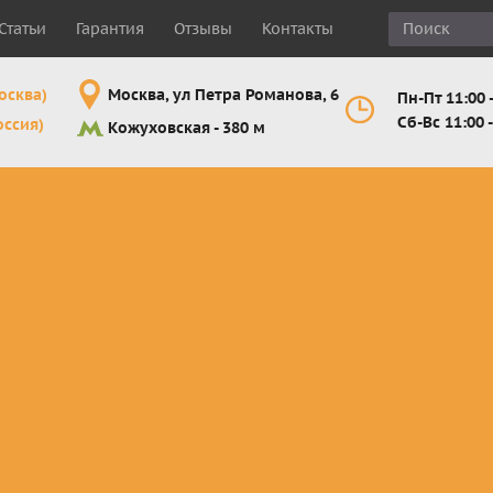
Статьи
Гарантия
Отзывы
Контакты
осква)
Москва, ул Петра Романова, 6
Пн-Пт 11:00 -
Сб-Вс 11:00 -
оссия)
Кожуховская - 380 м
Шлемы
Мотоочки
Мотоперчатк
е
кроссовые и
кросс-
кросс-
 для
эндуро
эндуро
эндуро
Комплектующие
Линзы,
Мотоперчатк
ующие
для шлемов
отрывники,
город
от
перемотки,
Мотоперчатк
прочее
снегоходны
Маски для
снегохода