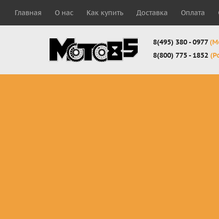
Главная
О нас
Как купить
Доставка
Оплата
8(495) 380 - 0977
(М
8(800) 775 - 1852
(Р
Комплекты
Защита
Мотоботы
кросс-
панцири
кроссовы
эндуро
Защита
Мотоботы
Мотоштаны
черепахи
города
кросс-
Защита шеи
Комплект
эндуро
Наколенники
для мотоб
Джерси
Налокотники
кросс-
Мотошорты,
эндуро
защита
поясницы
Защита
запястья