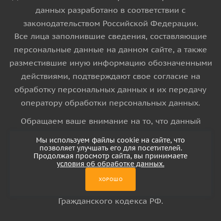
данных разработано в соответствии с
законодательством Российской Федерации.
Все лица заполнившие сведения, составляющие
персональные данные на данном сайте, а также
разместившие иную информацию обозначенными
действиями, подтверждают свое согласие на
обработку персональных данных и их передачу
оператору обработки персональных данных.
Обращаем ваше внимание на то, что данный
интернет-сайт носит исключительно
Мы используем файлы cookie на сайте, что
информационный характер и ни при каких
позволяет улучшать его для посетителей.
Продолжая просмотр сайта, вы принимаете
условиях информационные материалы и цены,
условия об обработке данных.
размещенные на сайте, не является публичной
ХОРОШО
офертой, определяемой положениями Статьи 437
Гражданского кодекса РФ.