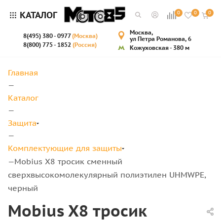
КАТАЛОГ
0
0
0
Москва,
8(495) 380 - 0977
(Москва)
ул Петра Романова, 6
8(800) 775 - 1852
(Россия)
Кожуховская - 380 м
Главная
—
Каталог
—
Защита
—
Комплектующие для защиты
Mobius X8 тросик сменный
—
сверхвысокомолекулярный полиэтилен UHMWPE,
черный
Mobius X8 тросик