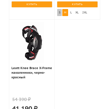
КУПИТЬ
КУПИТЬ
S
M
L
XL
2XL
Leatt Knee Brace X-Frame
наколенники, черно-
красный
54 390 ₽
41 190
₽