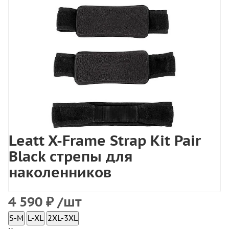
Leatt X-Frame Strap Kit Pair
Black стрепы для
наколенников
4 590
₽
/шт
S-M
L-XL
2XL-3XL