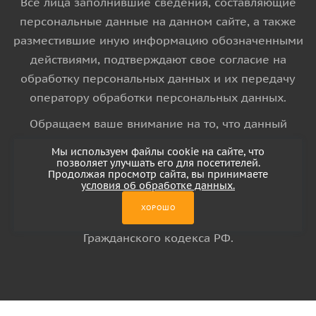
Все лица заполнившие сведения, составляющие
персональные данные на данном сайте, а также
разместившие иную информацию обозначенными
действиями, подтверждают свое согласие на
обработку персональных данных и их передачу
оператору обработки персональных данных.
Обращаем ваше внимание на то, что данный
интернет-сайт носит исключительно
Мы используем файлы cookie на сайте, что
информационный характер и ни при каких
позволяет улучшать его для посетителей.
Продолжая просмотр сайта, вы принимаете
условиях информационные материалы и цены,
условия об обработке данных.
размещенные на сайте, не является публичной
ХОРОШО
офертой, определяемой положениями Статьи 437
Гражданского кодекса РФ.