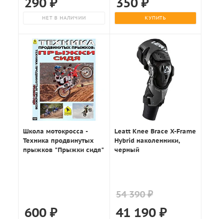
290
₽
350
₽
НЕТ В НАЛИЧИИ
КУПИТЬ
Школа мотокросса -
Leatt Knee Brace X-Frame
Техника продвинутых
Hybrid наколенники,
прыжков "Прыжки сидя"
черный
54 390 ₽
600
₽
41 190
₽