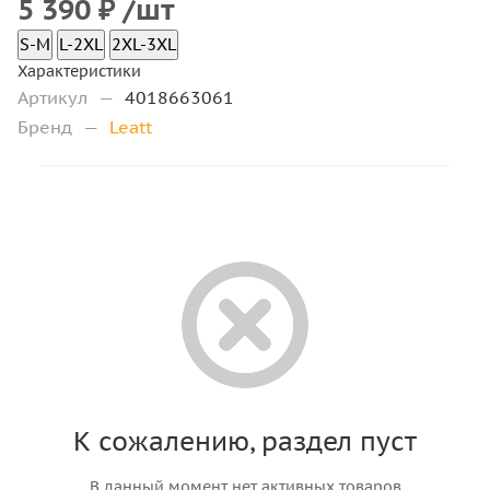
5 390
₽
/шт
S-M
L-2XL
2XL-3XL
Характеристики
Артикул
—
4018663061
Бренд
—
Leatt
К сожалению, раздел пуст
В данный момент нет активных товаров