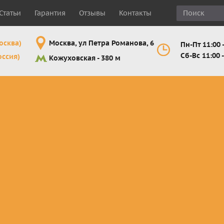
Статьи
Гарантия
Отзывы
Контакты
осква)
Москва, ул Петра Романова, 6
Пн-Пт 11:00 -
Сб-Вс 11:00 -
оссия)
Кожуховская - 380 м
Шлемы
Мотоочки
Мотоперчатк
е
кроссовые и
кросс-
кросс-
 для
эндуро
эндуро
эндуро
Комплектующие
Линзы,
Мотоперчатк
ующие
для шлемов
отрывники,
город
от
перемотки,
Мотоперчатк
прочее
снегоходны
Маски для
снегохода