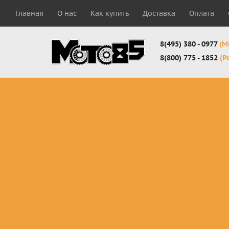
Главная
О нас
Как купить
Доставка
Оплата
8(495) 380 - 0977
(М
8(800) 775 - 1852
(Р
Комплекты
Защита
Мотоботы
кросс-
панцири
кроссовы
эндуро
Защита
Мотоботы
Мотоштаны
черепахи
города
кросс-
Защита шеи
Комплект
эндуро
Наколенники
для мотоб
Джерси
Налокотники
кросс-
Мотошорты,
эндуро
защита
поясницы
Защита
запястья