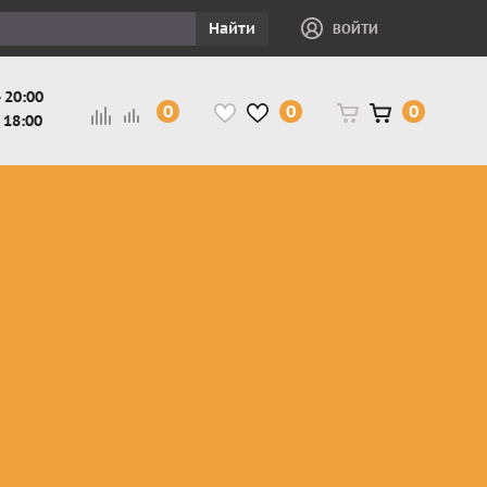
Найти
ВОЙТИ
 20:00
0
0
0
 18:00
и
Защита ног, рук,
Косухи
Мотокуртки
шеи детская
Куртки
кросс-
Защита панцири
Кожаные
эндуро
и
детские
штаны
Мотокуртки
Защита
Жилетки
город
и
черепахи
Плащи
Куртки
е
детские
Рубашки,
снегоходные
Мотоботы
краги,
детские
чапсы
Мотошлемы
детские
Мотоочки