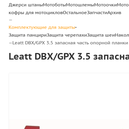
Джерси штаны
Мотоботы
Мотошлемы
Мотоочки
Мото
кофры для мотоциклов
Остальное
Запчасти
Архив
—
Комплектующие для защиты
Защита панцири
Защита черепахи
Защита шеи
Нако
Leatt DBX/GPX 3.5 запасная часть опорной планк
—
Leatt DBX/GPX 3.5 запас