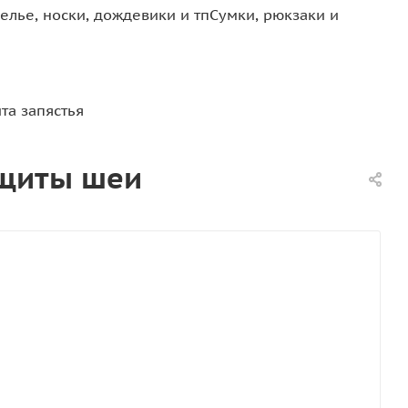
елье, носки, дождевики и тп
Сумки, рюкзаки и
та запястья
ащиты шеи