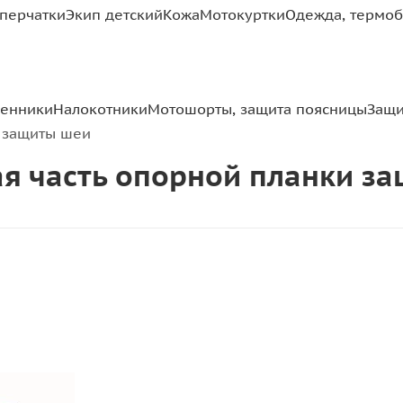
перчатки
Экип детский
Кожа
Мотокуртки
Одежда, термоб
ленники
Налокотники
Мотошорты, защита поясницы
Защи
и защиты шеи
ная часть опорной планки з