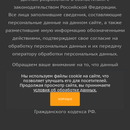
законодательством Российской Федерации.
Все лица заполнившие сведения, составляющие
персональные данные на данном сайте, а также
разместившие иную информацию обозначенными
действиями, подтверждают свое согласие на
обработку персональных данных и их передачу
оператору обработки персональных данных.
Обращаем ваше внимание на то, что данный
интернет-сайт носит исключительно
Мы используем файлы cookie на сайте, что
информационный характер и ни при каких
позволяет улучшать его для посетителей.
Продолжая просмотр сайта, вы принимаете
условиях информационные материалы и цены,
условия об обработке данных.
размещенные на сайте, не является публичной
ХОРОШО
офертой, определяемой положениями Статьи 437
Гражданского кодекса РФ.